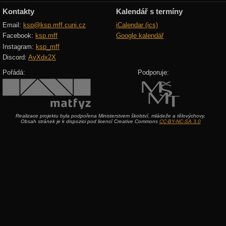
Kontakty
Kalendář s termíny
Email:
ksp@ksp.mff.cuni.cz
iCalendar (ics)
Facebook:
ksp.mff
Google kalendář
Instagram:
ksp_mff
Discord:
AvXdx2X
Pořádá:
Podporuje:
Realizace projektu byla podpořena Ministerstvem školství, mládeže a tělovýchovy.
Obsah stránek je k dispozici pod licencí Creative Commons
CC-BY-NC-SA 3.0