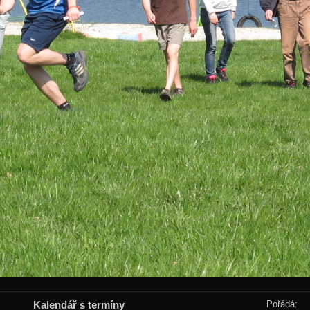
Kalendář s termíny
Pořádá: