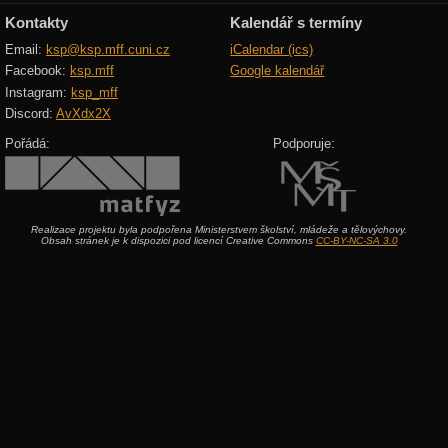
Kontakty
Kalendář s termíny
Email:
ksp@ksp.mff.cuni.cz
iCalendar (ics)
Facebook:
ksp.mff
Google kalendář
Instagram:
ksp_mff
Discord:
AvXdx2X
Pořádá:
Podporuje:
Realizace projektu byla podpořena Ministerstvem školství, mládeže a tělovýchovy.
Obsah stránek je k dispozici pod licencí Creative Commons
CC-BY-NC-SA 3.0