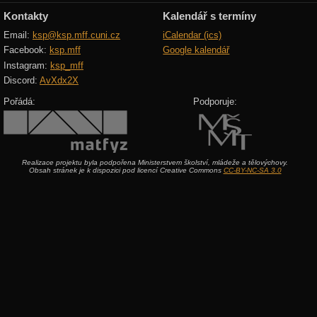
Kontakty
Kalendář s termíny
Email:
ksp@ksp.mff.cuni.cz
iCalendar (ics)
Facebook:
ksp.mff
Google kalendář
Instagram:
ksp_mff
Discord:
AvXdx2X
Pořádá:
Podporuje:
Realizace projektu byla podpořena Ministerstvem školství, mládeže a tělovýchovy.
Obsah stránek je k dispozici pod licencí Creative Commons
CC-BY-NC-SA 3.0