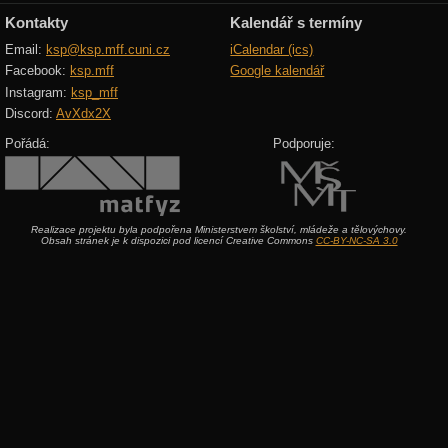
Kontakty
Kalendář s termíny
Email:
ksp@ksp.mff.cuni.cz
iCalendar (ics)
Facebook:
ksp.mff
Google kalendář
Instagram:
ksp_mff
Discord:
AvXdx2X
Pořádá:
Podporuje:
Realizace projektu byla podpořena Ministerstvem školství, mládeže a tělovýchovy.
Obsah stránek je k dispozici pod licencí Creative Commons
CC-BY-NC-SA 3.0