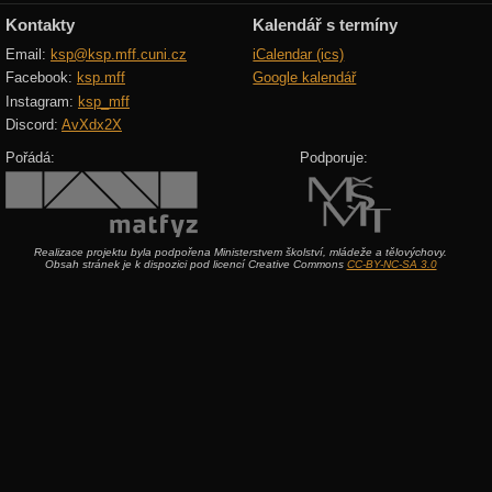
Kontakty
Kalendář s termíny
Email:
ksp@ksp.mff.cuni.cz
iCalendar (ics)
Facebook:
ksp.mff
Google kalendář
Instagram:
ksp_mff
Discord:
AvXdx2X
Pořádá:
Podporuje:
Realizace projektu byla podpořena Ministerstvem školství, mládeže a tělovýchovy.
Obsah stránek je k dispozici pod licencí Creative Commons
CC-BY-NC-SA 3.0