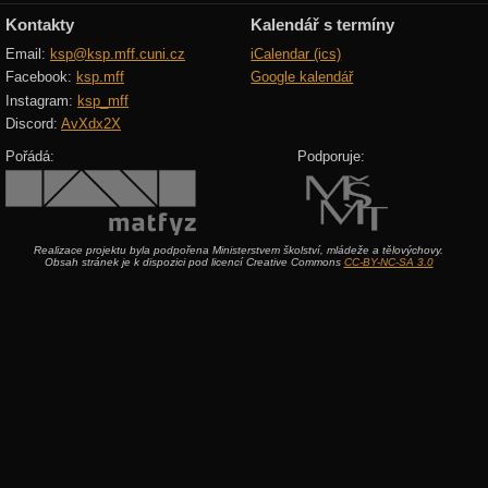
Kontakty
Kalendář s termíny
Email:
ksp@ksp.mff.cuni.cz
iCalendar (ics)
Facebook:
ksp.mff
Google kalendář
Instagram:
ksp_mff
Discord:
AvXdx2X
Pořádá:
Podporuje:
Realizace projektu byla podpořena Ministerstvem školství, mládeže a tělovýchovy.
Obsah stránek je k dispozici pod licencí Creative Commons
CC-BY-NC-SA 3.0