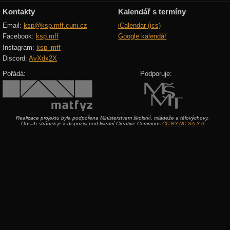
Kontakty
Kalendář s termíny
Email:
ksp@ksp.mff.cuni.cz
iCalendar (ics)
Facebook:
ksp.mff
Google kalendář
Instagram:
ksp_mff
Discord:
AvXdx2X
Pořádá:
Podporuje:
Realizace projektu byla podpořena Ministerstvem školství, mládeže a tělovýchovy.
Obsah stránek je k dispozici pod licencí Creative Commons
CC-BY-NC-SA 3.0