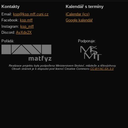
Kontakty
Kalendář s termíny
Email:
ksp@ksp.mff.cuni.cz
iCalendar (ics)
Facebook:
ksp.mff
Google kalendář
Instagram:
ksp_mff
Discord:
AvXdx2X
Pořádá:
Podporuje:
Realizace projektu byla podpořena Ministerstvem školství, mládeže a tělovýchovy.
Obsah stránek je k dispozici pod licencí Creative Commons
CC-BY-NC-SA 3.0