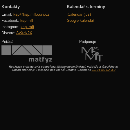
Kontakty
Kalendář s termíny
Email:
ksp@ksp.mff.cuni.cz
iCalendar (ics)
Facebook:
ksp.mff
Google kalendář
Instagram:
ksp_mff
Discord:
AvXdx2X
Pořádá:
Podporuje:
Realizace projektu byla podpořena Ministerstvem školství, mládeže a tělovýchovy.
Obsah stránek je k dispozici pod licencí Creative Commons
CC-BY-NC-SA 3.0