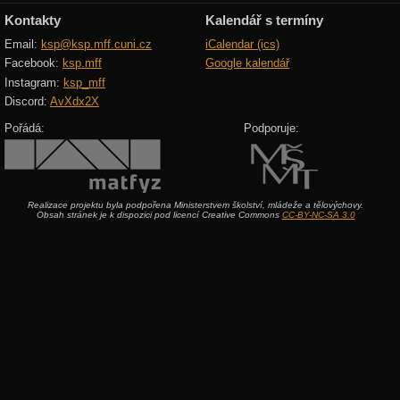
Kontakty
Kalendář s termíny
Email:
ksp@ksp.mff.cuni.cz
iCalendar (ics)
Facebook:
ksp.mff
Google kalendář
Instagram:
ksp_mff
Discord:
AvXdx2X
Pořádá:
Podporuje:
Realizace projektu byla podpořena Ministerstvem školství, mládeže a tělovýchovy.
Obsah stránek je k dispozici pod licencí Creative Commons
CC-BY-NC-SA 3.0