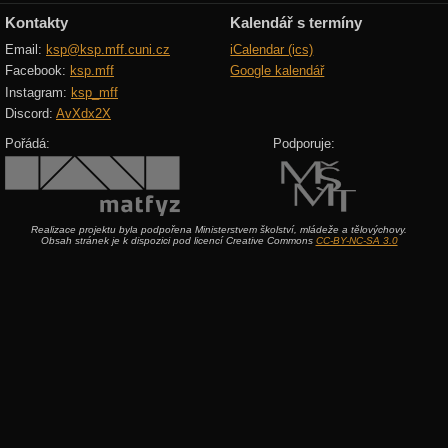
Kontakty
Kalendář s termíny
Email:
ksp@ksp.mff.cuni.cz
iCalendar (ics)
Facebook:
ksp.mff
Google kalendář
Instagram:
ksp_mff
Discord:
AvXdx2X
Pořádá:
Podporuje:
Realizace projektu byla podpořena Ministerstvem školství, mládeže a tělovýchovy.
Obsah stránek je k dispozici pod licencí Creative Commons
CC-BY-NC-SA 3.0