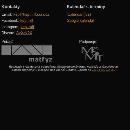
Kontakty
Kalendář s termíny
Email:
ksp@ksp.mff.cuni.cz
iCalendar (ics)
Facebook:
ksp.mff
Google kalendář
Instagram:
ksp_mff
Discord:
AvXdx2X
Pořádá:
Podporuje:
Realizace projektu byla podpořena Ministerstvem školství, mládeže a tělovýchovy.
Obsah stránek je k dispozici pod licencí Creative Commons
CC-BY-NC-SA 3.0