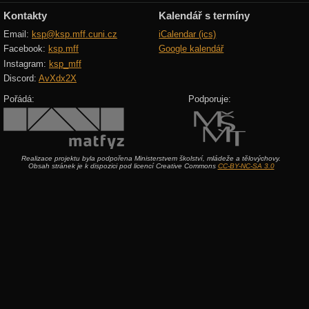
Kontakty
Kalendář s termíny
Email:
ksp@ksp.mff.cuni.cz
iCalendar (ics)
Facebook:
ksp.mff
Google kalendář
Instagram:
ksp_mff
Discord:
AvXdx2X
Pořádá:
Podporuje:
Realizace projektu byla podpořena Ministerstvem školství, mládeže a tělovýchovy.
Obsah stránek je k dispozici pod licencí Creative Commons
CC-BY-NC-SA 3.0