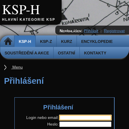
KSP-H
HLAVNÍ KATEGORIE KSP
Nepřihlášen:
Přihlásit
|
Registrovat
DOMŮ
KSP-H
KSP-Z
KURZ
ENCYKLOPEDIE
SOUSTŘEDĚNÍ A AKCE
OSTATNÍ
KONTAKTY
Menu
Úvod
Přihlášení
Pravidla
Přihláška k řešení
Přihlášení
Odevzdávátko
Aktuální ročník (38.)
Login nebo email:
Heslo:
Zadání 5. série