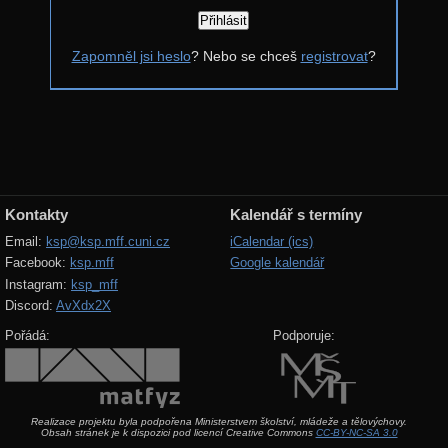
Řešení
Zapomněl jsi heslo
? Nebo se chceš
registrovat
?
Komentáře
Výsledky
Zadání 4. série
Řešení
Výsledky
Kontakty
Kalendář s termíny
Zadání 3. série
Email:
ksp@ksp.mff.cuni.cz
iCalendar (ics)
Facebook:
ksp.mff
Google kalendář
Řešení
Instagram:
ksp_mff
Výsledky
Discord:
AvXdx2X
Zadání 2. série
Pořádá:
Podporuje:
Řešení
Výsledky
Realizace projektu byla podpořena Ministerstvem školství, mládeže a tělovýchovy.
Zadání 1. série
Obsah stránek je k dispozici pod licencí Creative Commons
CC-BY-NC-SA 3.0