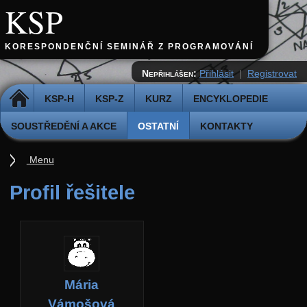
KSP
KORESPONDENČNÍ SEMINÁŘ Z PROGRAMOVÁNÍ
Nepřihlášen:
Přihlásit
|
Registrovat
DOMŮ
KSP-H
KSP-Z
KURZ
ENCYKLOPEDIE
SOUSTŘEDĚNÍ A AKCE
OSTATNÍ
KONTAKTY
Menu
Ostatní
Profil řešitele
Cvičiště
Archiv novinek
API
Profil
Mária
Účet
Vámošová