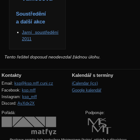
Soustředění
a další akce
Jarní soustředění
2011
Tento řešitel doposud neodevzdal žádnou úlohu.
Kontakty
Kalendář s termíny
Email:
ksp@ksp.mff.cuni.cz
iCalendar (ics)
Facebook:
ksp.mff
Google kalendář
Instagram:
ksp_mff
Discord:
AvXdx2X
Pořádá:
Podporuje:
Realizace projektu byla podpořena Ministerstvem školství, mládeže a tělovýchovy.