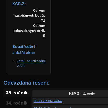
KSP-Z:
Celkem
nasbíraných bodů:
72
Celkem
odevzdaných sérií:
5
Soustředění
a další akce
Jarní soustředění
2023
Odevzdaná řešení:
35. ročník
KSP-Z – 1. série
35-Z1-1: Slovíčka
34. ročník