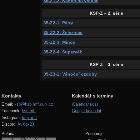
35-Z1-2: Kanón na vrabce
KSP-Z – 2. série
35-Z2-1: Párty
35-Z2-2: Železnice
35-Z2-3: Mince
35-Z2-4: Supervěž
KSP-Z – 3. série
35-Z3-1: Vánoční ozdoby
Kontakty
Kalendář s termíny
Email:
ksp@ksp.mff.cuni.cz
iCalendar (ics)
Facebook:
ksp.mff
Google kalendář
Instagram:
ksp_mff
Discord:
AvXdx2X
Pořádá:
Podporuje: