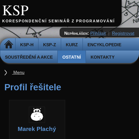
KSP
KORESPONDENČNÍ SEMINÁŘ Z PROGRAMOVÁNÍ
Nepřihlášen:
Přihlásit
|
Registrovat
DOMŮ
KSP-H
KSP-Z
KURZ
ENCYKLOPEDIE
SOUSTŘEDĚNÍ A AKCE
OSTATNÍ
KONTAKTY
Menu
Ostatní
Profil řešitele
Cvičiště
Archiv novinek
API
Profil
Marek Plachý
Účet