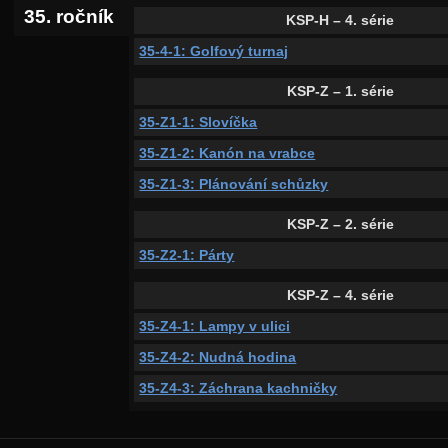
35. ročník
KSP-H – 4. série
35-4-1: Golfový turnaj
KSP-Z – 1. série
35-Z1-1: Slovíčka
35-Z1-2: Kanón na vrabce
35-Z1-3: Plánování schůzky
KSP-Z – 2. série
35-Z2-1: Párty
KSP-Z – 4. série
35-Z4-1: Lampy v ulici
35-Z4-2: Nudná hodina
35-Z4-3: Záchrana kachničky