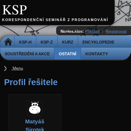
KSP
KORESPONDENČNÍ SEMINÁŘ Z PROGRAMOVÁNÍ
Nepřihlášen:
Přihlásit
|
Registrovat
DOMŮ
KSP-H
KSP-Z
KURZ
ENCYKLOPEDIE
SOUSTŘEDĚNÍ A AKCE
OSTATNÍ
KONTAKTY
Menu
Ostatní
Profil řešitele
Cvičiště
Archiv novinek
API
Profil
Matyáš
Účet
Sirotek