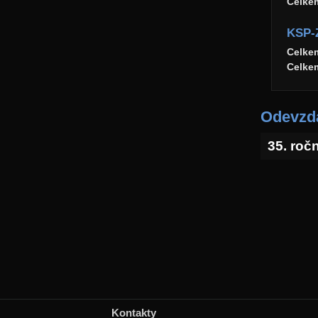
Celke
KSP-
Celke
Celke
Odevzda
35. roč
Kontakty