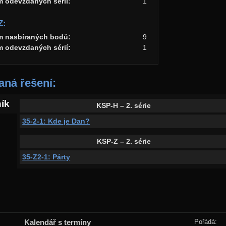
m odevzdaných sérií:
1
Z:
m nasbíraných bodů:
9
m odevzdaných sérií:
1
ná řešení:
ník
KSP-H – 2. série
35-2-1: Kde je Dan?
KSP-Z – 2. série
35-Z2-1: Párty
Kalendář s termíny
Pořádá: