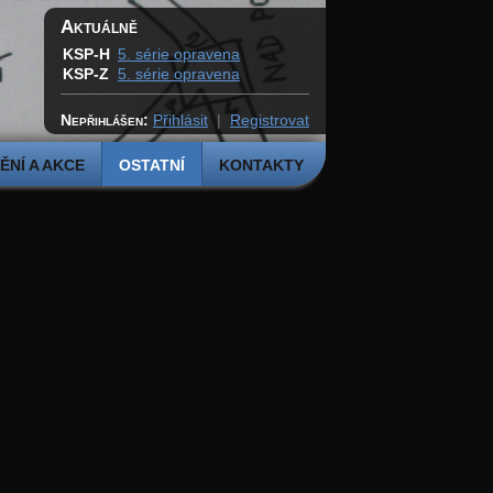
Aktuálně
KSP-H
5. série opravena
KSP-Z
5. série opravena
Nepřihlášen:
Přihlásit
|
Registrovat
NÍ A AKCE
OSTATNÍ
KONTAKTY