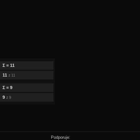
Σ = 11
11
z 11
Σ = 9
9
z 9
Podporuje: