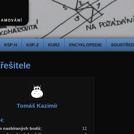
RAMOVÁNÍ
KSP-H
KSP-Z
KURZ
ENCYKLOPEDIE
SOUSTŘEDĚ
 řešitele
Tomáš Kazimír
H:
m nasbíraných bodů:
11