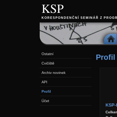
KSP
KORESPONDENČNÍ SEMINÁŘ Z PROG
DOMŮ
Ostatní
Profil
Cvičiště
Archiv novinek
API
Profil
Účet
KSP-
Celke