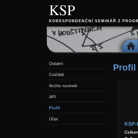
KSP
KORESPONDENČNÍ SEMINÁŘ Z PROG
DOMŮ
Ostatní
Profil
Cvičiště
Archiv novinek
API
Profil
Účet
KSP-
Celke