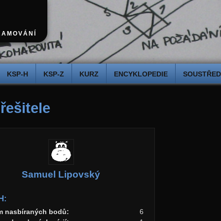
RAMOVÁNÍ
KSP-H
KSP-Z
KURZ
ENCYKLOPEDIE
SOUSTŘEDĚ
 řešitele
Samuel Lipovský
H:
m nasbíraných bodů:
6