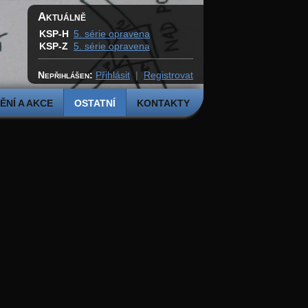
Aktuálně
KSP-H
5. série opravena
KSP-Z
5. série opravena
Nepřihlášen:
Přihlásit
|
Registrovat
NÍ A AKCE
OSTATNÍ
KONTAKTY