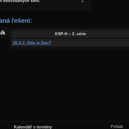
m odevzdaných sérií:
1
ná řešení:
ník
KSP-H – 2. série
35-2-1: Kde je Dan?
Kalendář s termíny
Pořádá: