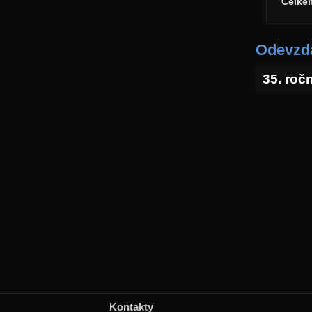
Celke
Odevzda
35. roč
Kontakty