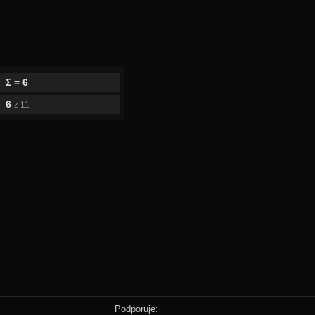
Σ = 6
6
z 11
Podporuje: