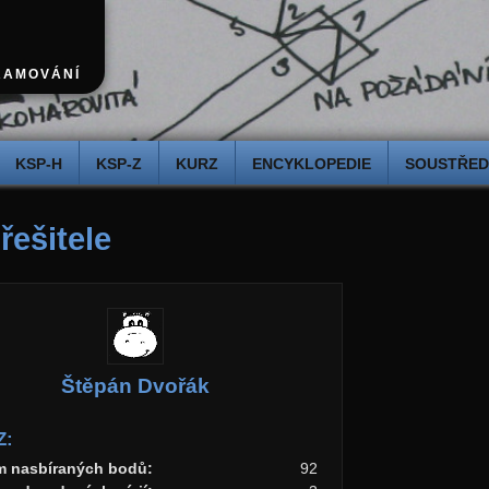
RAMOVÁNÍ
KSP-H
KSP-Z
KURZ
ENCYKLOPEDIE
SOUSTŘEDĚ
 řešitele
Štěpán Dvořák
Z:
m nasbíraných bodů:
92