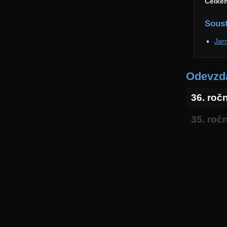
Celke
Soust
Jar
Odevzda
36. roč
35. roč