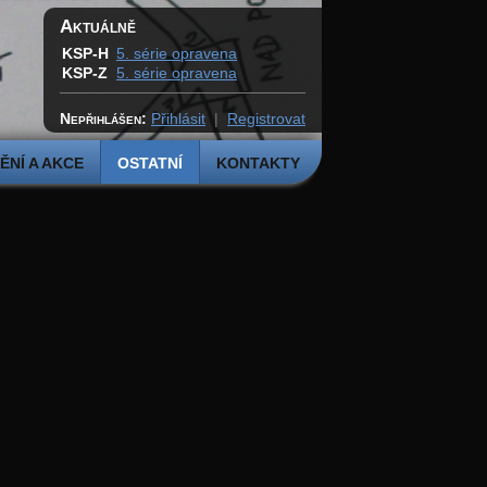
Aktuálně
KSP-H
5. série opravena
KSP-Z
5. série opravena
Nepřihlášen:
Přihlásit
|
Registrovat
NÍ A AKCE
OSTATNÍ
KONTAKTY