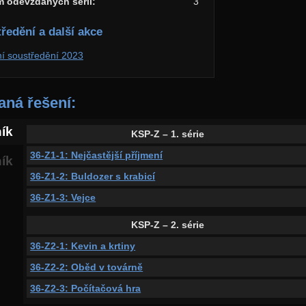
m odevzdaných sérií:
3
ředění a další akce
ní soustředění 2023
ná řešení:
ník
KSP-Z – 1. série
36-Z1-1: Nejčastější příjmení
ník
36-Z1-2: Buldozer s krabicí
36-Z1-3: Vejce
KSP-Z – 2. série
36-Z2-1: Kevin a krtiny
36-Z2-2: Oběd v továrně
36-Z2-3: Počítačová hra