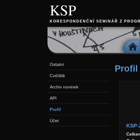
KSP
KORESPONDENČNÍ SEMINÁŘ Z PROG
DOMŮ
Ostatní
Profil
Cvičiště
Archiv novinek
API
Profil
Účet
KSP-
Celke