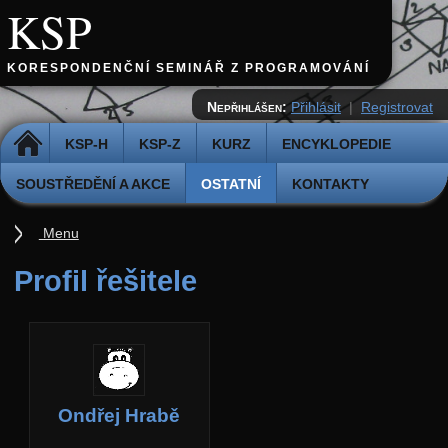
KSP
KORESPONDENČNÍ SEMINÁŘ Z PROGRAMOVÁNÍ
Nepřihlášen:
Přihlásit
|
Registrovat
DOMŮ
KSP-H
KSP-Z
KURZ
ENCYKLOPEDIE
SOUSTŘEDĚNÍ A AKCE
OSTATNÍ
KONTAKTY
Menu
Ostatní
Profil řešitele
Cvičiště
Archiv novinek
API
Profil
Ondřej Hrabě
Účet