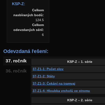
KSP-Z:
Celkem
nasbíraných bodů:
124.5
Celkem
odevzdaných sérií:
6
Odevzdaná řešení:
37. ročník
KSP-Z – 1. série
37-Z1-1: Počet slov
36. ročník
37-Z1-2: Státy
37-Z1-3: Čekání na tramvaj
37-Z1-4: Hloubka vrcholů ve stromu
KSP-Z – 2. série