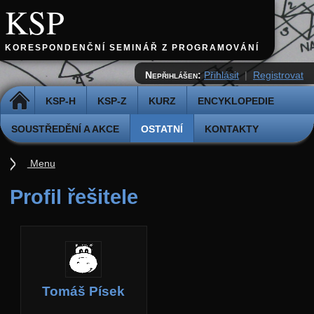
KSP
KORESPONDENČNÍ SEMINÁŘ Z PROGRAMOVÁNÍ
Nepřihlášen:
Přihlásit
|
Registrovat
DOMŮ
KSP-H
KSP-Z
KURZ
ENCYKLOPEDIE
SOUSTŘEDĚNÍ A AKCE
OSTATNÍ
KONTAKTY
Menu
Ostatní
Profil řešitele
Cvičiště
Archiv novinek
API
Profil
Tomáš Písek
Účet