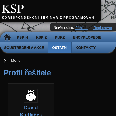
KSP
KORESPONDENČNÍ SEMINÁŘ Z PROGRAMOVÁNÍ
Nepřihlášen:
Přihlásit
|
Registrovat
DOMŮ
KSP-H
KSP-Z
KURZ
ENCYKLOPEDIE
SOUSTŘEDĚNÍ A AKCE
OSTATNÍ
KONTAKTY
Menu
Ostatní
Profil řešitele
Cvičiště
Archiv novinek
API
Profil
David
Účet
Kudláček