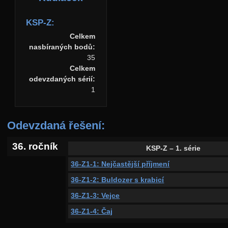
KSP-Z:
Celkem
nasbíraných bodů:
35
Celkem
odevzdaných sérií:
1
Odevzdaná řešení:
36. ročník
KSP-Z – 1. série
36-Z1-1: Nejčastější příjmení
36-Z1-2: Buldozer s krabicí
36-Z1-3: Vejce
36-Z1-4: Čaj