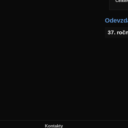
Celke
Odevzda
37. roč
Kontakty