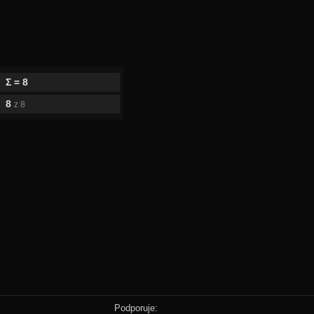
Σ = 8
8
z 8
Podporuje: