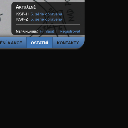
Aktuálně
KSP-H
5. série opravena
KSP-Z
5. série opravena
Nepřihlášen:
Přihlásit
|
Registrovat
NÍ A AKCE
OSTATNÍ
KONTAKTY