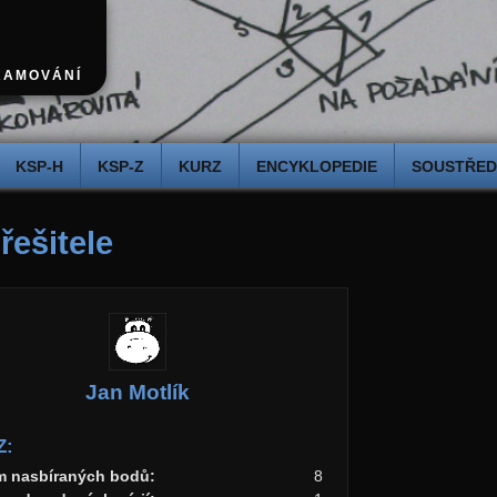
RAMOVÁNÍ
KSP-H
KSP-Z
KURZ
ENCYKLOPEDIE
SOUSTŘEDĚ
 řešitele
Jan Motlík
Z:
m nasbíraných bodů:
8