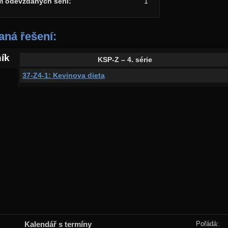
m odevzdaných sérií:
1
ná řešení:
ník
KSP-Z – 4. série
37-Z4-1: Kevinova dieta
Kalendář s termíny
Pořádá: