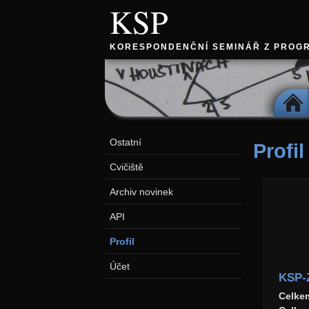
KSP
KORESPONDENČNÍ SEMINÁŘ Z PROG
DOMŮ
Ostatní
Profil
Cvičiště
Archiv novinek
API
Profil
Účet
KSP-
Celke