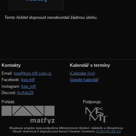
Tento řešitel doposud neodevzdal žádnou úlohu.
Kontakty
Kalendář s termíny
Email:
ksp@ksp.mff.cuni.cz
iCalendar (ics)
Facebook:
ksp.mff
Google kalendář
Instagram:
ksp_mff
Discord:
AvXdx2X
Pořádá:
Podporuje:
Realizace projektu byla podpořena Ministerstvem školství, mládeže a tělovýchovy.
Obsah stránek je k dispozici pod licencí Creative Commons
CC-BY-NC-SA 3.0