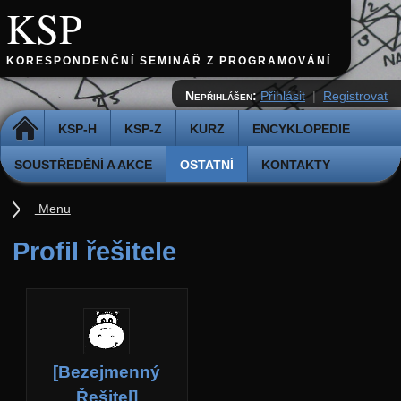
KSP
KORESPONDENČNÍ SEMINÁŘ Z PROGRAMOVÁNÍ
Nepřihlášen:
Přihlásit
|
Registrovat
DOMŮ
KSP-H
KSP-Z
KURZ
ENCYKLOPEDIE
SOUSTŘEDĚNÍ A AKCE
OSTATNÍ
KONTAKTY
Menu
Ostatní
Profil řešitele
Cvičiště
Archiv novinek
API
Profil
[Bezejmenný
Účet
Řešitel]