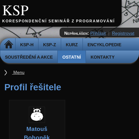
KSP
KORESPONDENČNÍ SEMINÁŘ Z PROGRAMOVÁNÍ
Nepřihlášen:
Přihlásit
|
Registrovat
DOMŮ
KSP-H
KSP-Z
KURZ
ENCYKLOPEDIE
SOUSTŘEDĚNÍ A AKCE
OSTATNÍ
KONTAKTY
Menu
Ostatní
Profil řešitele
Cvičiště
Archiv novinek
API
Profil
Matouš
Účet
Bohoněk