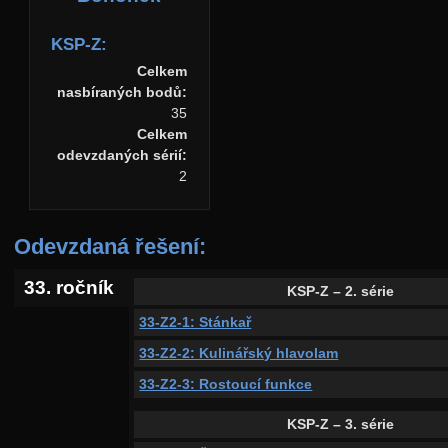
KSP-Z:
Celkem
nasbíraných bodů:
35
Celkem
odevzdaných sérií:
2
Odevzdaná řešení:
33. ročník
KSP-Z – 2. série
33-Z2-1: Stánkař
33-Z2-2: Kulinářský hlavolam
33-Z2-3: Rostoucí funkce
KSP-Z – 3. série