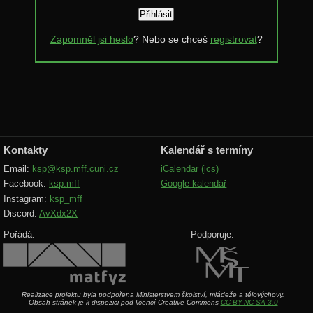
Zadání 5. série
Zapomněl jsi heslo
? Nebo se chceš
registrovat
?
Řešení
Výsledky
Zadání 4. série
Řešení
Výsledky
Kontakty
Kalendář s termíny
Zadání 3. série
Email:
ksp@ksp.mff.cuni.cz
iCalendar (ics)
Facebook:
ksp.mff
Google kalendář
Řešení
Instagram:
ksp_mff
Výsledky
Discord:
AvXdx2X
Zadání 2. série
Pořádá:
Podporuje:
Řešení
Výsledky
Realizace projektu byla podpořena Ministerstvem školství, mládeže a tělovýchovy.
Obsah stránek je k dispozici pod licencí Creative Commons
CC-BY-NC-SA 3.0
Zadání 1. série