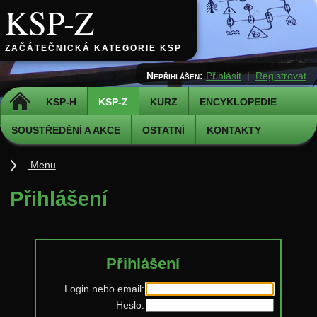
KSP-Z
ZAČÁTEČNICKÁ KATEGORIE KSP
Nepřihlášen:
Přihlásit
|
Registrovat
DOMŮ
KSP-H
KSP-Z
KURZ
ENCYKLOPEDIE
SOUSTŘEDĚNÍ A AKCE
OSTATNÍ
KONTAKTY
Menu
Úvod
Přihlášení
Jak řešit
Pravidla
Přihlášení
Přihláška k řešení
Odevzdávátko
Login nebo email:
Heslo:
Aktuální ročník (38.)