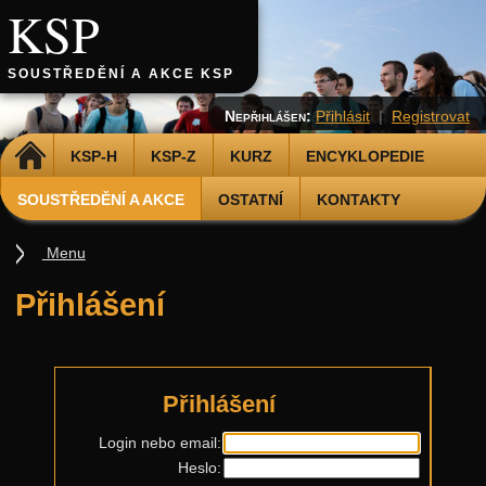
KSP
SOUSTŘEDĚNÍ A AKCE KSP
Nepřihlášen:
Přihlásit
|
Registrovat
DOMŮ
KSP-H
KSP-Z
KURZ
ENCYKLOPEDIE
SOUSTŘEDĚNÍ A AKCE
OSTATNÍ
KONTAKTY
Menu
Soustředění
Přihlášení
Smršť
Další akce
Putovní přednášky
Přihlášení
Kalíšky
Login nebo email:
Heslo:
DOD