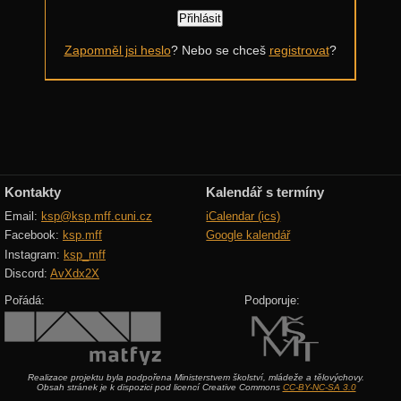
Další výzvy
Zapomněl jsi heslo
? Nebo se chceš
registrovat
?
Historické akce
Kontakty
Kalendář s termíny
Email:
ksp@ksp.mff.cuni.cz
iCalendar (ics)
Facebook:
ksp.mff
Google kalendář
Instagram:
ksp_mff
Discord:
AvXdx2X
Pořádá:
Podporuje:
Realizace projektu byla podpořena Ministerstvem školství, mládeže a tělovýchovy.
Obsah stránek je k dispozici pod licencí Creative Commons
CC-BY-NC-SA 3.0