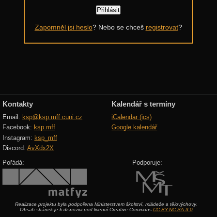
Další výzvy
Zapomněl jsi heslo
? Nebo se chceš
registrovat
?
Historické akce
Kontakty
Kalendář s termíny
Email:
ksp@ksp.mff.cuni.cz
iCalendar (ics)
Facebook:
ksp.mff
Google kalendář
Instagram:
ksp_mff
Discord:
AvXdx2X
Pořádá:
Podporuje:
Realizace projektu byla podpořena Ministerstvem školství, mládeže a tělovýchovy.
Obsah stránek je k dispozici pod licencí Creative Commons
CC-BY-NC-SA 3.0