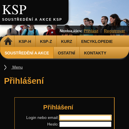
KSP
SOUSTŘEDĚNÍ A AKCE KSP
Nepřihlášen:
Přihlásit
|
Registrovat
DOMŮ
KSP-H
KSP-Z
KURZ
ENCYKLOPEDIE
SOUSTŘEDĚNÍ A AKCE
OSTATNÍ
KONTAKTY
Menu
Soustředění
Přihlášení
Smršť
Další akce
Putovní přednášky
Přihlášení
Kalíšky
Login nebo email:
Heslo:
DOD