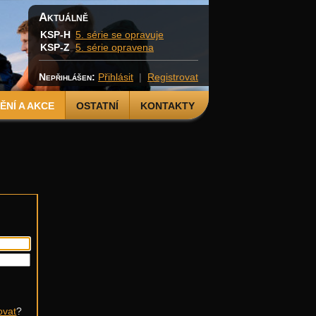
Aktuálně
KSP-H
5. série se opravuje
KSP-Z
5. série opravena
Nepřihlášen:
Přihlásit
|
Registrovat
NÍ A AKCE
OSTATNÍ
KONTAKTY
ovat
?