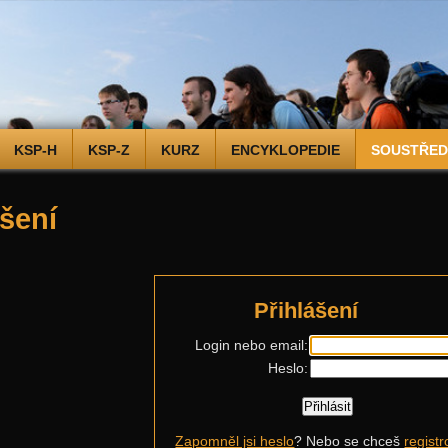
KSP-H
KSP-Z
KURZ
ENCYKLOPEDIE
SOUSTŘEDĚ
ášení
Přihlášení
Login nebo email:
Heslo:
Zapomněl jsi heslo
? Nebo se chceš
registr