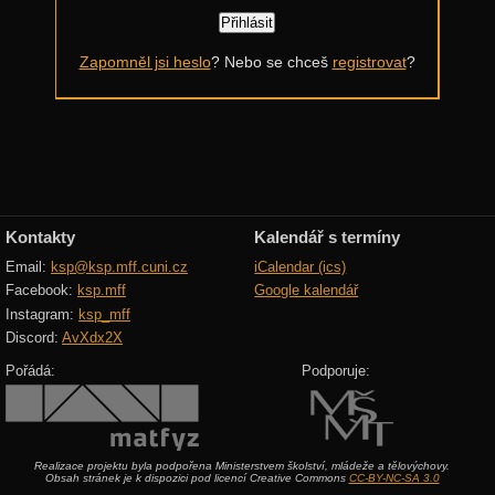
Další výzvy
Zapomněl jsi heslo
? Nebo se chceš
registrovat
?
Historické akce
Kontakty
Kalendář s termíny
Email:
ksp@ksp.mff.cuni.cz
iCalendar (ics)
Facebook:
ksp.mff
Google kalendář
Instagram:
ksp_mff
Discord:
AvXdx2X
Pořádá:
Podporuje:
Realizace projektu byla podpořena Ministerstvem školství, mládeže a tělovýchovy.
Obsah stránek je k dispozici pod licencí Creative Commons
CC-BY-NC-SA 3.0