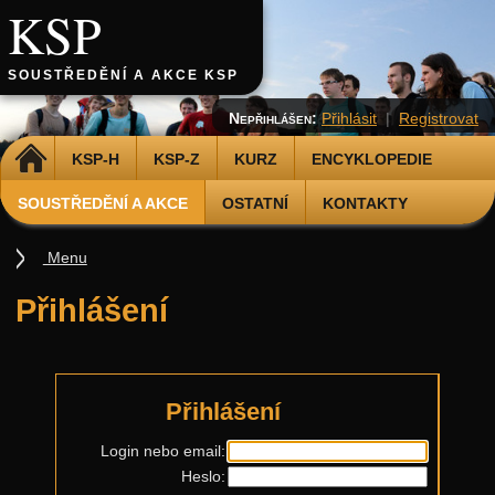
KSP
SOUSTŘEDĚNÍ A AKCE KSP
Nepřihlášen:
Přihlásit
|
Registrovat
DOMŮ
KSP-H
KSP-Z
KURZ
ENCYKLOPEDIE
SOUSTŘEDĚNÍ A AKCE
OSTATNÍ
KONTAKTY
Menu
Soustředění
Přihlášení
Smršť
Další akce
Putovní přednášky
Přihlášení
Kalíšky
Login nebo email:
Heslo:
DOD