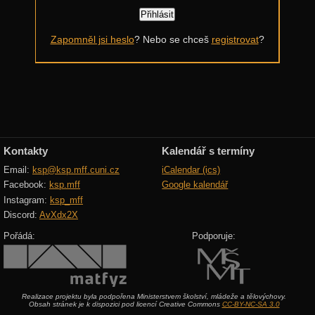
Další výzvy
Zapomněl jsi heslo
? Nebo se chceš
registrovat
?
Historické akce
Kontakty
Kalendář s termíny
Email:
ksp@ksp.mff.cuni.cz
iCalendar (ics)
Facebook:
ksp.mff
Google kalendář
Instagram:
ksp_mff
Discord:
AvXdx2X
Pořádá:
Podporuje:
Realizace projektu byla podpořena Ministerstvem školství, mládeže a tělovýchovy.
Obsah stránek je k dispozici pod licencí Creative Commons
CC-BY-NC-SA 3.0