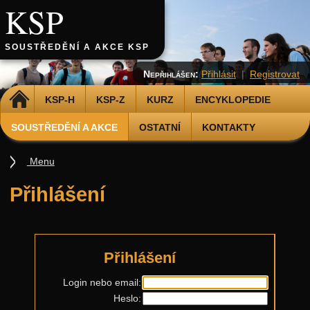
KSP
SOUSTŘEDĚNÍ A AKCE KSP
Nepřihlášen:
Přihlásit
|
Registrovat
DOMŮ
KSP-H
KSP-Z
KURZ
ENCYKLOPEDIE
SOUSTŘEDĚNÍ A AKCE
OSTATNÍ
KONTAKTY
Menu
Soustředění
Přihlášení
Smršť
Další akce
Putovní přednášky
Přihlášení
Kalíšky
Login nebo email:
Heslo:
DOD