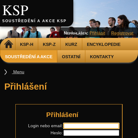
KSP
SOUSTŘEDĚNÍ A AKCE KSP
Nepřihlášen:
Přihlásit
|
Registrovat
DOMŮ
KSP-H
KSP-Z
KURZ
ENCYKLOPEDIE
SOUSTŘEDĚNÍ A AKCE
OSTATNÍ
KONTAKTY
Menu
Soustředění
Přihlášení
Smršť
Další akce
Putovní přednášky
Přihlášení
Kalíšky
Login nebo email:
Heslo:
DOD