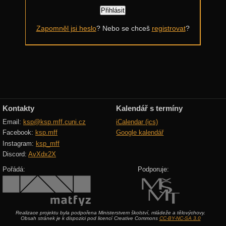
Další výzvy
Zapomněl jsi heslo
? Nebo se chceš
registrovat
?
Historické akce
Kontakty
Kalendář s termíny
Email:
ksp@ksp.mff.cuni.cz
iCalendar (ics)
Facebook:
ksp.mff
Google kalendář
Instagram:
ksp_mff
Discord:
AvXdx2X
Pořádá:
Podporuje:
Realizace projektu byla podpořena Ministerstvem školství, mládeže a tělovýchovy.
Obsah stránek je k dispozici pod licencí Creative Commons
CC-BY-NC-SA 3.0