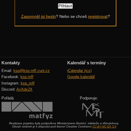
Další výzvy
Zapomněl jsi heslo
? Nebo se chceš
registrovat
?
Historické akce
Kontakty
Kalendář s termíny
Email:
ksp@ksp.mff.cuni.cz
iCalendar (ics)
Facebook:
ksp.mff
Google kalendář
Instagram:
ksp_mff
Discord:
AvXdx2X
Pořádá:
Podporuje:
Realizace projektu byla podpořena Ministerstvem školství, mládeže a tělovýchovy.
Obsah stránek je k dispozici pod licencí Creative Commons
CC-BY-NC-SA 3.0