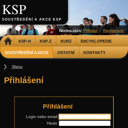
KSP
SOUSTŘEDĚNÍ A AKCE KSP
Nepřihlášen:
Přihlásit
|
Registrovat
DOMŮ
KSP-H
KSP-Z
KURZ
ENCYKLOPEDIE
SOUSTŘEDĚNÍ A AKCE
OSTATNÍ
KONTAKTY
Menu
Soustředění
Přihlášení
Smršť
Další akce
Putovní přednášky
Přihlášení
Kalíšky
Login nebo email:
Heslo:
DOD