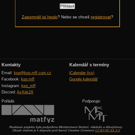
Další výzvy
Zapomněl jsi heslo
? Nebo se chceš
registrovat
?
Historické akce
Kontakty
Kalendář s termíny
Email:
ksp@ksp.mff.cuni.cz
iCalendar (ics)
Facebook:
ksp.mff
Google kalendář
Instagram:
ksp_mff
Discord:
AvXdx2X
Pořádá:
Podporuje:
Realizace projektu byla podpořena Ministerstvem školství, mládeže a tělovýchovy.
Obsah stránek je k dispozici pod licencí Creative Commons
CC-BY-NC-SA 3.0