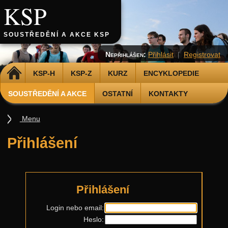
KSP
SOUSTŘEDĚNÍ A AKCE KSP
Nepřihlášen:
Přihlásit
|
Registrovat
DOMŮ
KSP-H
KSP-Z
KURZ
ENCYKLOPEDIE
SOUSTŘEDĚNÍ A AKCE
OSTATNÍ
KONTAKTY
Menu
Soustředění
Přihlášení
Smršť
Další akce
Putovní přednášky
Přihlášení
Kalíšky
Login nebo email:
Heslo:
DOD