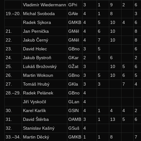
Vladimír Wiedermann
GPri
3
1
9
2
6
24. ročník: 11/12
19.–20.
Michal Svoboda
GAle
4
1
8
3
23. ročník: 10/11
Radek Sýkora
GMKB
4
5
10
4
6
22. ročník: 09/10
21.
Jan Pernička
GMěl
4
6
10
8
21. ročník: 08/09
22.
Jakub Černý
GMěl
4
7
10
8
23.
David Holec
GBno
3
5
6
20. ročník: 07/08
24.
Jakub Bystroň
GKar
2
5
6
2
19. ročník: 06/07
25.
Lukáš Brožovský
GŽat
3
10
5
6
18. ročník: 05/06
26.
Martin Wokoun
GBno
3
5
10
6
5
17. ročník: 04/05
27.
Tomáš Hrubý
GKla
3
3
7
4
16. ročník: 03/04
28.–29.
Radek Pelánek
GBno
4
Jiří Vyskočil
GLan
4
15. ročník: 02/03
30.
Karel Karlík
GSlN
4
1
4
4
2
14. ročník: 01/02
31.
David Štěrba
OAMB
3
1
13
5
6
13. ročník: 00/01
32.
Stanislav Kašný
GSuš
4
12. ročník: 99/00
33.–34.
Martin Děcký
GMKB
1
1
8
7