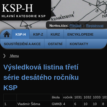
KSP-H
HLAVNÍ KATEGORIE KSP
Nepřihlášen:
Přihlásit
|
Registrovat
DOMŮ
KSP-H
KSP-Z
KURZ
ENCYKLOPEDIE
SOUSTŘEDĚNÍ A AKCE
OSTATNÍ
KONTAKTY
Menu
Úvod
Výsledková listina třetí
Pravidla
série desátého ročníku
Přihláška k řešení
KSP
Odevzdávátko
Aktuální ročník (38.)
škola
ročník
1031
1032
1033
10
1.
Vladimír Šišma
GMKB
4
6
10
10
8
Archiv starších ročníků