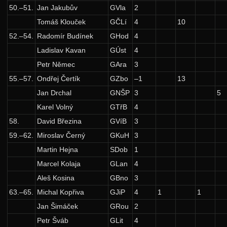
Zadání 5. série
50.–51.
Jan Jakubův
GVla
2
Řešení
Tomáš Klouček
GČLí
4
10
52.–54.
Radomír Budínek
GHod
4
Výsledky
Ladislav Kavan
GÚst
4
9. ročník: 96/97
Petr Němec
GAra
3
8. ročník: 95/96
55.–57.
Ondřej Čertík
GZbo
–1
13
7. ročník: 94/95
Jan Drchal
GNŠP
3
5
Karel Volný
GTřB
4
6. ročník: 93/94
58.
David Březina
GVíB
3
5. ročník: 92/93
59.–62.
Miroslav Černý
GKuH
3
4. ročník: 91/92
Martin Hejna
SDob
1
3. ročník: 90/91
Marcel Kolaja
GLan
4
2. ročník: 89/90
Aleš Kosina
GBno
3
63.–65.
Michal Kopřiva
GJiP
4
1
1
1. ročník: 88/89
Jan Šimáček
GRou
2
0. ročník: 87/88
Petr Šváb
GLit
4