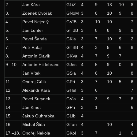
2.
Jan Kára
GLiZ
4
9
13
10
8
37. ročník: 24/25
3.
Zdeněk Dvořák
GNoM
3
8
10
9
8
36. ročník: 23/24
4.
Pavel Nejedlý
GVíB
3
10
10
7
35. ročník: 22/23
5.
Ján Lunter
GTBB
3
8
8
9
9
6.
Pavel Šanda
GKla
3
7
10
9
2
34. ročník: 21/22
7.
Petr Rafaj
GTBB
4
3
5
6
8
33. ročník: 20/21
8.
Antonín Slavík
GKVa
4
7
9
7
32. ročník: 19/20
9.–10.
Antonín Hildebrand
GJes
4
5
9
0
6
31. ročník: 18/19
Jan Vítek
GSla
4
8
10
8
30. ročník: 17/18
11.
Ondrej Gálik
GPri
3
7
10
5
6
12.
Alexandr Kára
GHel
3
6
7
29. ročník: 16/17
13.
Pavel Surynek
GVla
4
3
9
7
8
28. ročník: 15/16
14.
Ján Kmeť
GPri
3
1
6
27. ročník: 14/15
15.
Jakub Ouhrabka
GLib
4
26. ročník: 13/14
16.
Michal Šída
GTan
4
10
4
25. ročník: 12/13
17.–18.
Ondřej Nekola
GKol
3
7
1
6