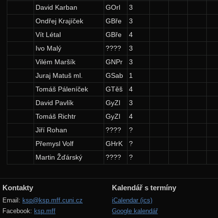
David Karban
GOrl
3
Ondřej Krajíček
GBře
3
Vít Létal
GBře
4
Ivo Malý
????
3
Vilém Maršík
GNPr
3
Juraj Matuš ml.
GSab
1
Tomáš Páleníček
GTěš
4
David Pavlík
GyZl
3
Tomáš Richtr
GyZl
4
Jiří Rohan
????
?
Přemysl Volf
GHrK
?
Martin Žďárský
????
?
Kontakty
Kalendář s termíny
Email:
ksp@ksp.mff.cuni.cz
iCalendar (ics)
Facebook:
ksp.mff
Google kalendář