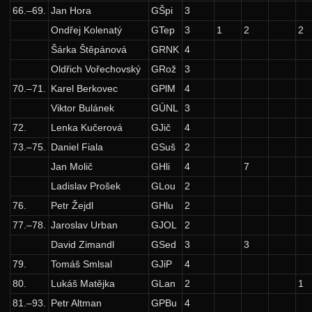
Síň slávy
66.–69.
Jan Hora
GŠpi
3
Ondřej Kolenatý
GTep
3
1
2
2
Šárka Štěpánová
GRNK
4
Oldřich Vořechovský
GRož
3
70.–71.
Karel Berkovec
GPlM
4
Viktor Bulánek
GÚNL
3
72.
Lenka Kučerová
GJič
4
73.–75.
Daniel Fiala
GSuš
2
Jan Molič
GHli
4
7
Ladislav Prošek
GLou
2
76.
Petr Žejdl
GHlu
2
77.–78.
Jaroslav Urban
GJOL
2
David Zimandl
GSed
3
3
79.
Tomáš Smlsal
GJiP
4
80.
Lukáš Matějka
GLan
2
1
81.–93.
Petr Altman
GPBu
4