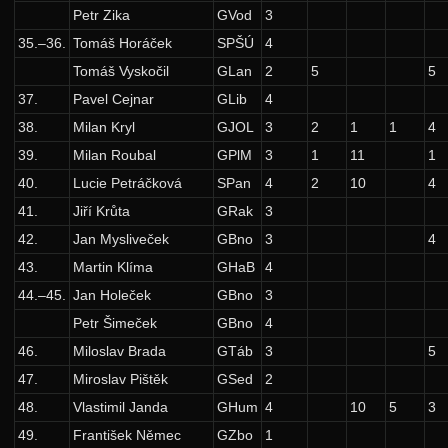
11. ročník: 98/99
Petr Zika
GVod
3
35.–36.
Tomáš Horáček
SPŠÚ
4
10. ročník: 97/98
Tomáš Vyskočil
GLan
2
5
5
Zadání 1. série
37.
Pavel Cejnar
GLib
4
Řešení
38.
Milan Kryl
GJOL
3
2
1
1
4
Výsledky
39.
Milan Roubal
GPlM
3
1
11
1
40.
Lucie Petráčková
SPan
4
2
10
4
Zadání 2. série
41.
Jiří Krůta
GRak
3
Řešení
42.
Jan Mysliveček
GBno
3
4
Výsledky
43.
Martin Klíma
GHaB
4
Zadání 3. série
44.–45.
Jan Holeček
GBno
3
Řešení
Petr Šimeček
GBno
4
46.
Miloslav Brada
GTáb
3
5
Výsledky
47.
Miroslav Pištěk
GSed
2
Zadání 4. série
48.
Vlastimil Janda
GHum
4
10
5
3
Řešení
49.
František Němec
GZbo
1