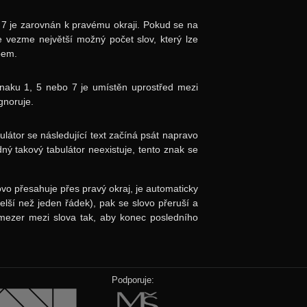
7 je zarovnán k pravému okraji. Pokud se na
e vezme největší možný počet slov, který lze
bem.
znaku 1, 5 nebo 7 je umístěn uprostřed mezi
gnoruje.
ulátor se následující text začíná psát napravo
ný takový tabulátor neexistuje, tento znak se
ovo přesahuje přes pravý okraj, je automaticky
elší než jeden řádek), pak se slovo přeruší a
mezer mezi slova tak, aby konec posledního
Podporuje: