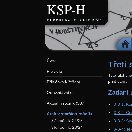
KSP-H
HLAVNÍ KATEGORIE KSP
DOMŮ
Úvod
Třetí 
Pravidla
Tyto úlohy p
přijít sami.
Přihláška k řešení
Zadání 
Odevzdávátko
Aktuální ročník (38.)
3-3-1: K
3-3-2: Ce
Archiv starších ročníků
37. ročník: 24/25
3-3-3: Sp
36. ročník: 23/24
3-3-4: Te