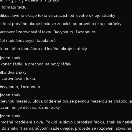
ar
T
P
…
P
– délka
5+T
znaků
1
T
 formátu textu:
likost levého okraje textu ve znacích od levého okraje stránky
likost pravého okraje textu ve znacích od pravého okraje stránky
astavení zarovnávání textu: 0=vypnuto, 1=zapnuto
et nadefinovaných tabulátorů
loha i-tého tabulátoru od levého okraje stránky
 jeden znak
konec řádku a přechod na nový řádek.
lka dva znaky
 zarovnávání textu:
0=vypnuto, 1=zapnuto
 jeden znak
pevnou mezeru. Slova oddělená pouze pevnou mezerou se chápou jako
ávání ani je dělit na různé řádky.
 jeden znak
možné rozdělení slova. Pokud je slovo uprostřed řádku, znak se netis
a do znaku 4 se na původní řádek vejde, provede se rozdělení slova na