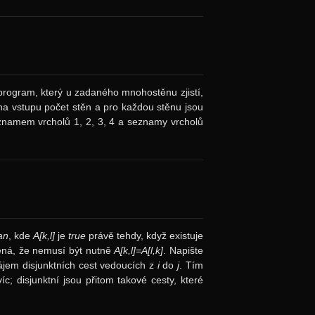
program, který u zadaného mnohostěnu zjistí,
 na vstupu počet stěn a pro každou stěnu jsou
eznamem vrcholů 1, 2, 3, 4 a seznamy vrcholů
an
, kde
A[k,l]
je
true
právě tehdy, když existuje
mená, že nemusí být nutně
A[k,l]=A[l,k]
. Napište
ájem disjunktních cest vedoucích z
i
do
j
. Tím
c; disjunktní jsou přitom takové cesty, které