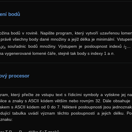
jení bodů
žina bodů v rovině. Napište program, který vytvoří uzavřenou lomeno
í právě všechny body dané množiny a jejíž délka je minimální. Vstup
y
souřadnic bodů množiny. Výstupem je posloupnost indexů
i
… 
n
n
1
na vygenerované lomené čáře, stejně tak body s indexy 1 a
n
.
tový procesor
ram, který přečte ze vstupu text s řídicími symboly a vytiskne jej 
slice a znaky s ASCII kódem větším nebo rovným 32. Dále obsahuje po
akem s ASCII kódem od 0 do 7. Některé posloupnosti jsou jednozna
edující tabulka uvádí význam těchto posloupností a jejich délku. 
 znaku: