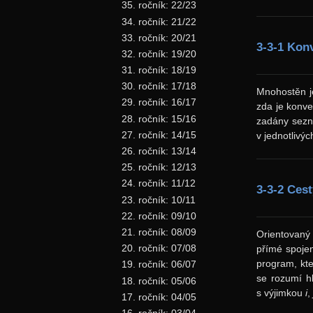
35. ročník: 22/23
34. ročník: 21/22
33. ročník: 20/21
3-3-1 Kon
32. ročník: 19/20
31. ročník: 18/19
30. ročník: 17/18
Mnohostěn je
29. ročník: 16/17
zda je konve
28. ročník: 15/16
zadány sezna
27. ročník: 14/15
v jednotlivý
26. ročník: 13/14
25. ročník: 12/13
24. ročník: 11/12
3-3-2 Cest
23. ročník: 10/11
22. ročník: 09/10
21. ročník: 08/09
Orientovaný
20. ročník: 07/08
přímé spojen
program, kt
19. ročník: 06/07
se rozumí h
18. ročník: 05/06
s výjimkou
i
17. ročník: 04/05
16. ročník: 03/04