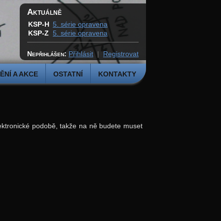
Aktuálně
KSP-H
5. série opravena
KSP-Z
5. série opravena
Nepřihlášen:
Přihlásit
|
Registrovat
NÍ A AKCE
OSTATNÍ
KONTAKTY
lektronické podobě, takže na ně budete muset