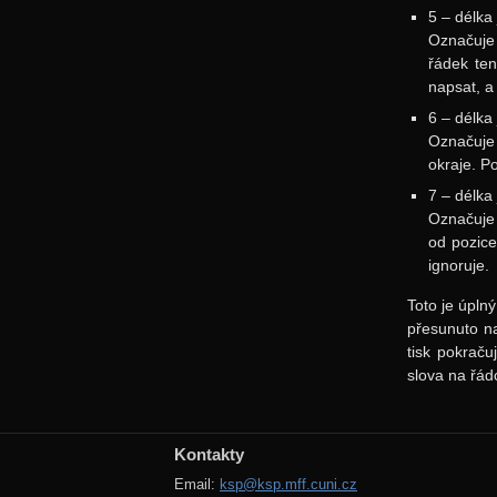
5 – délka
Označuje 
řádek ten
napsat, a
6 – délka
Označuje 
okraje. P
7 – délka
Označuje 
od pozice
ignoruje.
Toto je úpln
přesunuto na
tisk pokrač
slova na řád
Kontakty
Email:
ksp@ksp.mff.cuni.cz