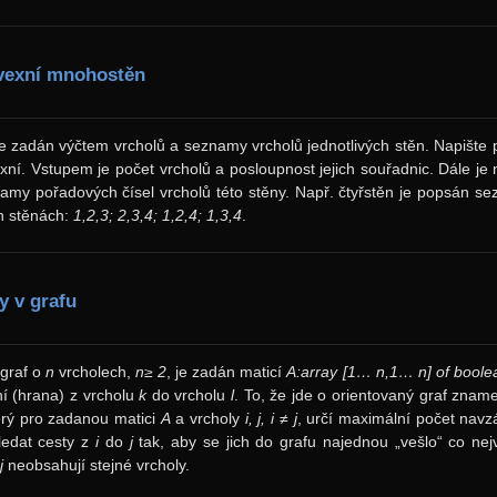
vexní mnohostěn
 zadán výčtem vrcholů a seznamy vrcholů jednotlivých stěn. Napište 
xní. Vstupem je počet vrcholů a posloupnost jejich souřadnic. Dále je
my pořadových čísel vrcholů této stěny. Např. čtyřstěn je popsán s
ch stěnách:
1,2,3; 2,3,4; 1,2,4; 1,3,4
.
y v grafu
 graf o
n
vrcholech,
n≥ 2
, je zadán maticí
A:
array
[1… n,1… n]
of boole
í (hrana) z vrcholu
k
do vrcholu
l
. To, že jde o orientovaný graf zna
erý pro zadanou matici
A
a vrcholy
i, j, i ≠ j
, určí maximální počet navz
ledat cesty z
i
do
j
tak, aby se jich do grafu najednou „vešlo“ co nejví
,
j
neobsahují stejné vrcholy.