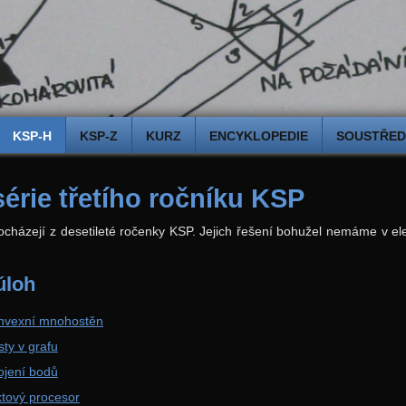
KSP-H
KSP-Z
KURZ
ENCYKLOPEDIE
SOUSTŘEDĚ
série třetího ročníku KSP
ocházejí z desetileté ročenky KSP. Jejich řešení bohužel nemáme v e
úloh
onvexní mnohostěn
sty v grafu
ojení bodů
xtový procesor