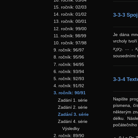
15. ročník: 02/03
14. ročník: 01/02
3-3-3 Spo
13. ročník: 00/01
12. ročník: 99/00
Je dána mno
11. ročník: 98/99
vrcholy tvoř
10. ročník: 97/98
x
y
, … , x
9. ročník: 96/97
2
2
sousedními 
8. ročník: 95/96
7. ročník: 94/95
6. ročník: 93/94
5. ročník: 92/93
3-3-4 Tex
4. ročník: 91/92
3. ročník: 90/91
Napište prog
Zadání 1. série
písmena, čí
Zadání 2. série
některým zn
Zadání 3. série
délku. Násl
Zadání 4. série
počátečního
Výsledky
2. ročník: 89/90