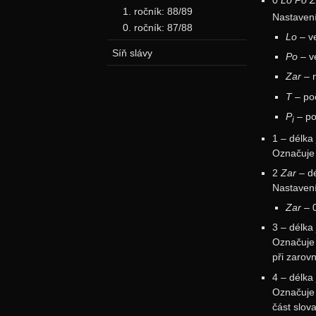
0
Lo
Po
Z
1. ročník: 88/89
Nastavení
0. ročník: 87/88
Lo
– ve
Síň slávy
Po
– ve
Zar
– n
T
– poč
P
– po
i
1 – délka
Označuje 
2
Zar
– dé
Nastavení
Zar
– 
3 – délka
Označuje 
při zarovn
4 – délka
Označuje 
část slov