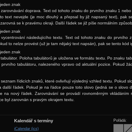
 jeden znak
zarovnávání doprava. Text od tohoto znaku do prvního znaku 1 nebo 
to text nevejde (je moc dlouhý a přepsal by již napsaný text), pak s
 zarovná se k pravému okraji. Další řádek se již píše normálním způso
 jeden znak
vycentrování následujícího textu. Text od tohoto znaku do prvního 
okud to nelze provést (už je tam nějaký text napsán), pak se tento kód i
 jeden znak
tabulátor. Poloha tabulátorů je uložena ve formátu textu. Po znaku tab
 prvního tabulátoru, nalezeného vpravo od aktuální pozice. Pokud žád
ý seznam řídicích znaků, které ovlivňují výsledný vzhled textu. Pokud sl
 další řádek. Pokud je na řádce pouze toto slovo (jedná se o slovo d
uje na nový řádek. Zarovnávání se provádí rovnoměrným vkládáním 
ce byl zarovnán s pravým okrajem textu.
Kalendář s termíny
Pořádá:
iCalendar (ics)