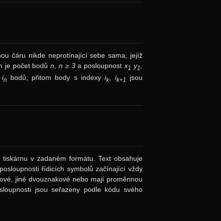
u čáru nikde neprotínající sebe sama, jejíž
em je počet bodů
n
,
n ≥ 3
a posloupnost
x
y
,
1
1
i
bodů; přitom body s indexy
i
,
i
jsou
n
k
k+1
na tiskárnu v zadaném formátu. Text obsahuje
sloupnosti řídicích symbolů začínající vždy
kové, jiné dvouznakové nebo mají proměnnou
Posloupnosti jsou seřazeny podle kódu svého