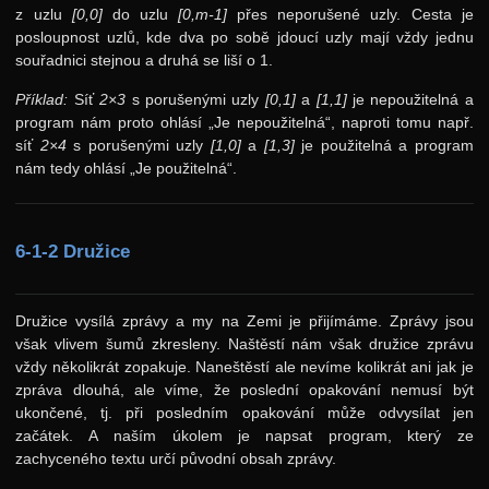
z uzlu
[0,0]
do uzlu
[0,m-1]
přes neporušené uzly. Cesta je
24. ročník: 11/12
posloupnost uzlů, kde dva po sobě jdoucí uzly mají vždy jednu
23. ročník: 10/11
souřadnici stejnou a druhá se liší o 1.
22. ročník: 09/10
Příklad:
Síť
2×3
s porušenými uzly
[0,1]
a
[1,1]
je nepoužitelná a
program nám proto ohlásí „Je nepoužitelná“, naproti tomu např.
21. ročník: 08/09
síť
2×4
s porušenými uzly
[1,0]
a
[1,3]
je použitelná a program
nám tedy ohlásí „Je použitelná“.
20. ročník: 07/08
19. ročník: 06/07
18. ročník: 05/06
6-1-2 Družice
17. ročník: 04/05
16. ročník: 03/04
Družice vysílá zprávy a my na Zemi je přijímáme. Zprávy jsou
však vlivem šumů zkresleny. Naštěstí nám však družice zprávu
15. ročník: 02/03
vždy několikrát zopakuje. Naneštěstí ale nevíme kolikrát ani jak je
zpráva dlouhá, ale víme, že poslední opakování nemusí být
14. ročník: 01/02
ukončené, tj. při posledním opakování může odvysílat jen
13. ročník: 00/01
začátek. A naším úkolem je napsat program, který ze
zachyceného textu určí původní obsah zprávy.
12. ročník: 99/00