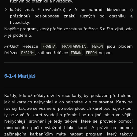
různým od otazníku a hvězdičky.
3. ročník: 90/91
každý znak
(hvězdička) v
S
se nahradí libovolnou (i
*
2. ročník: 89/90
prázdnou) posloupností znaků různých od otazníku a
hvězdičky.
1. ročník: 88/89
Napište program, který přečte ze vstupu řetězce
S
a
P
a zjistí, zda
0. ročník: 87/88
P
je plodem
S
.
Síň slávy
Příklad:
Řetězce
,
,
jsou plodem
FRANTA
FRANTARANTA
FERON
řetězce
, zatímco řetězce
,
nejsou.
F*R?N*
FRNAK
FREON
6-1-4 Marijáš
Každý, kdo už někdy držel v ruce karty, byl postaven před úlohu,
jak si karty co nejrychleji a co nejsnáze v ruce srovnat. Karty se
rovnají tak, že se vezme
m
po sobě jdoucích karet počínaje
n
-tou,
ty se z vějíře karet vyndají a přemístí se na jiné místo ve vějíři.
Nejrychlejší srovnání je tedy takové, které se provede pomocí
minimálního počtu vytažení bloku karet. A právě na pomoc
začínajícím karbaníkům máte napsat program, který takový