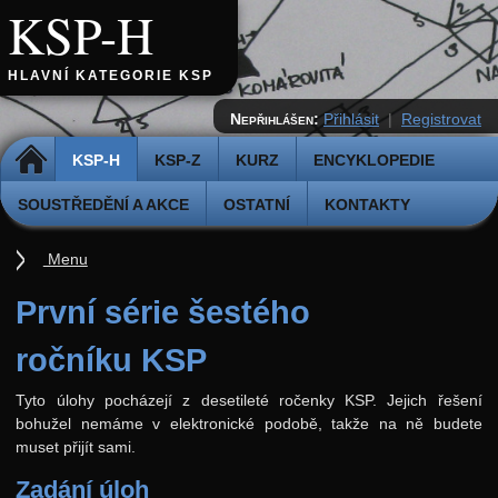
KSP-H
HLAVNÍ KATEGORIE KSP
Nepřihlášen:
Přihlásit
|
Registrovat
DOMŮ
KSP-H
KSP-Z
KURZ
ENCYKLOPEDIE
SOUSTŘEDĚNÍ A AKCE
OSTATNÍ
KONTAKTY
Menu
Úvod
První série šestého
Pravidla
ročníku KSP
Přihláška k řešení
Tyto úlohy pocházejí z desetileté ročenky KSP. Jejich řešení
Odevzdávátko
bohužel nemáme v elektronické podobě, takže na ně budete
muset přijít sami.
Aktuální ročník (38.)
Zadání úloh
Archiv starších ročníků