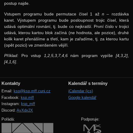
postup najde.
Vstupem programu bude permutace čísel 1 až
n
– rozdávka
karet. Výstupem programu bude posloupnost trojic čísel, která
udává optimální rovnání, tj. bude co nejkratší. První číslo v trojici
udává, kterou kartou blok začíná (ne hodnota, ale pozice), druhé
kolik karet přenášíme a třetí, kam je zařadíme, tj. za kterou kartu
(opět pozici) ve zmenšeném vějíři.
Příklad:
Pro vstup
1,2,5,3,7,4,6
nám program vypíše
[4,3,2]
,
[4,1,6]
.
Kontakty
Kalendář s termíny
Email:
ksp@ksp.mff.cuni.cz
iCalendar (ics)
Facebook:
ksp.mff
Google kalendář
Instagram:
ksp_mff
Discord:
AvXdx2X
Pořádá:
Podporuje: