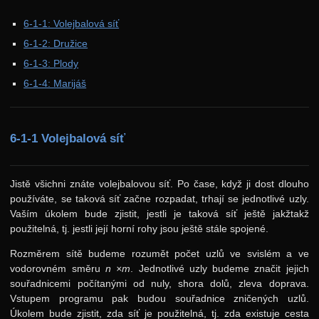
37. ročník: 24/25
6-1-1: Volejbalová síť
6-1-2: Družice
36. ročník: 23/24
6-1-3: Plody
35. ročník: 22/23
6-1-4: Marijáš
34. ročník: 21/22
33. ročník: 20/21
6-1-1 Volejbalová síť
32. ročník: 19/20
31. ročník: 18/19
Jistě všichni znáte volejbalovou síť. Po čase, když ji dost dlouho
30. ročník: 17/18
používáte, se taková síť začne rozpadat, trhají se jednotlivé uzly.
29. ročník: 16/17
Vaším úkolem bude zjistit, jestli je taková síť ještě jakžtakž
použitelná, tj. jestli její horní rohy jsou ještě stále spojené.
28. ročník: 15/16
Rozměrem sítě budeme rozumět počet uzlů ve svislém a ve
27. ročník: 14/15
vodorovném směru
n ×m
. Jednotlivé uzly budeme značit jejich
souřadnicemi počítanými od nuly, shora dolů, zleva doprava.
26. ročník: 13/14
Vstupem programu pak budou souřadnice zničených uzlů.
25. ročník: 12/13
Úkolem bude zjistit, zda síť je použitelná, tj. zda existuje cesta