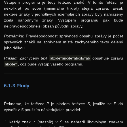
Vstupem programu je tedy řetězec znaků. V tomto řetězci je
11. ročník: 98/99
několikrát po sobě (minimálně třikrát) stejná zpráva, avšak
10. ročník: 97/98
některé znaky v jednotlivých exemplářích zprávy byly nahrazeny
zcela náhodnými znaky. Výstupem programu pak bude
9. ročník: 96/97
nejpravděpodobnější obsah původní zprávy.
8. ročník: 95/96
Poznámka:
Pravděpodobnost správnosti obsahu zprávy je počet
správných znaků na správném místě zachyceného textu dělený
7. ročník: 94/95
jeho délkou.
6. ročník: 93/94
Příklad:
Zachycený text
obsahuje zprávu
abxdefancdefabcdwfab
Zadání 1. série
, což bude výstup vašeho programu.
abcdef
Zadání 2. série
Zadání 3. série
6-1-3 Plody
Zadání 4. série
Výsledky
Řekneme, že řetězec
P
je plodem řetězce
S
, jestliže se
P
dá
vytvořit z
S
použitím následujících pravidel:
5. ročník: 92/93
4. ročník: 91/92
každý znak
(otazník) v
S
se nahradí libovolným znakem
?