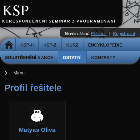
KSP
KORESPONDENČNÍ SEMINÁŘ Z PROGRAMOVÁNÍ
Nepřihlášen:
Přihlásit
|
Registrovat
DOMŮ
KSP-H
KSP-Z
KURZ
ENCYKLOPEDIE
SOUSTŘEDĚNÍ A AKCE
OSTATNÍ
KONTAKTY
Menu
Ostatní
Profil řešitele
Cvičiště
Archiv novinek
API
Profil
Matyas Oliva
Účet