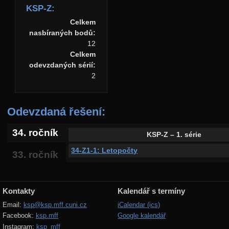
KSP-Z:
Celkem
nasbíraných bodů:
12
Celkem
odevzdaných sérií:
2
Odevzdaná řešení:
34. ročník
KSP-Z – 1. série
34-Z1-1: Letopočty
33. ročník
Kontakty
Kalendář s termíny
Email:
ksp@ksp.mff.cuni.cz
iCalendar (ics)
Facebook:
ksp.mff
Google kalendář
Instagram:
ksp_mff