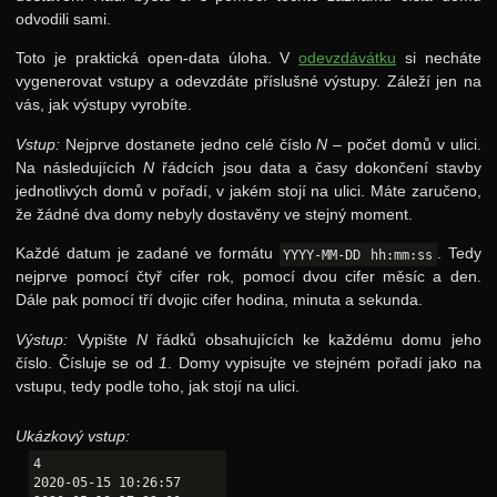
odvodili sami.
Toto je praktická open-data úloha. V
odevzdávátku
si necháte
vygenerovat vstupy a odevzdáte příslušné výstupy. Záleží jen na
vás, jak výstupy vyrobíte.
Vstup:
Nejprve dostanete jedno celé číslo
N
– počet domů v ulici.
Na následujících
N
řádcích jsou data a časy dokončení stavby
jednotlivých domů v pořadí, v jakém stojí na ulici. Máte zaručeno,
že žádné dva domy nebyly dostavěny ve stejný moment.
Každé datum je zadané ve formátu
. Tedy
YYYY-MM-DD hh:mm:ss
nejprve pomocí čtyř cifer rok, pomocí dvou cifer měsíc a den.
Dále pak pomocí tří dvojic cifer hodina, minuta a sekunda.
Výstup:
Vypište
N
řádků obsahujících ke každému domu jeho
číslo. Čísluje se od
1
. Domy vypisujte ve stejném pořadí jako na
vstupu, tedy podle toho, jak stojí na ulici.
Ukázkový vstup:
4

2020-05-15 10:26:57
