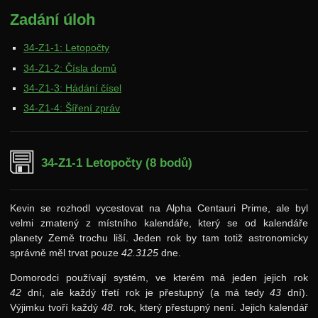
Zadání úloh
Výsledky
Zadání 4. série
34-Z1-1: Letopočty
Řešení
34-Z1-2: Čísla domů
34-Z1-3: Hádání čísel
Výsledky
34-Z1-4: Šíření zpráv
Zadání 5. série
Řešení
Výsledky
34-Z1-1 Letopočty (8 bodů)
33. ročník: 20/21
Kevin se rozhodl vycestovat na Alpha Centauri Prime, ale byl
32. ročník: 19/20
velmi zmatený z místního kalendáře, který se od kalendáře
31. ročník: 18/19
planety Země trochu liší. Jeden rok by tam totiž astronomicky
správně měl trvat pouze
42.3125
dne.
30. ročník: 17/18
Domorodci používají systém, ve kterém má jeden jejich rok
29. ročník: 16/17
42
dní, ale každý třetí rok je přestupný (a má tedy
43
dní).
28. ročník: 15/16
Výjimku tvoří každý
48
. rok, který přestupný není. Jejich kalendář