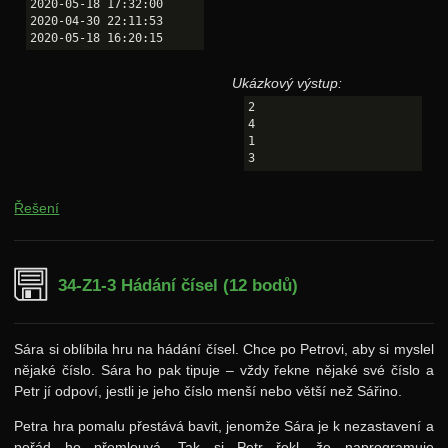
2020-05-18 17:32:00

2020-04-30 22:11:53

Ukázkový výstup:
2

4

1

Řešení
34-Z1-3 Hádání čísel (12 bodů)
Sára si oblíbila hru na hádání čísel. Chce po Petrovi, aby si myslel
nějaké číslo. Sára ho pak tipuje – vždy řekne nějaké své číslo a
Petr jí odpoví, jestli je jeho číslo menší nebo větší než Sářino.
Petra hra pomalu přestává bavit, jenomže Sára je k nezastavení a
pořád ho přemlouvá. Tak si Petr řekl, že naprogramuje