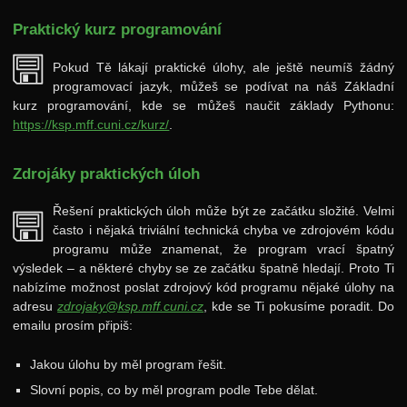
Praktický kurz programování
Pokud Tě lákají praktické úlohy, ale ještě neumíš žádný
programovací jazyk, můžeš se podívat na náš Základní
kurz programování, kde se můžeš naučit základy Pythonu:
https://ksp.mff.cuni.cz/kurz/
.
Zdrojáky praktických úloh
Řešení praktických úloh může být ze začátku složité. Velmi
často i nějaká triviální technická chyba ve zdrojovém kódu
programu může znamenat, že program vrací špatný
výsledek – a některé chyby se ze začátku špatně hledají. Proto Ti
nabízíme možnost poslat zdrojový kód programu nějaké úlohy na
adresu
zdrojaky@ksp.mff.cuni.cz
, kde se Ti pokusíme poradit. Do
emailu prosím připiš:
Jakou úlohu by měl program řešit.
Slovní popis, co by měl program podle Tebe dělat.