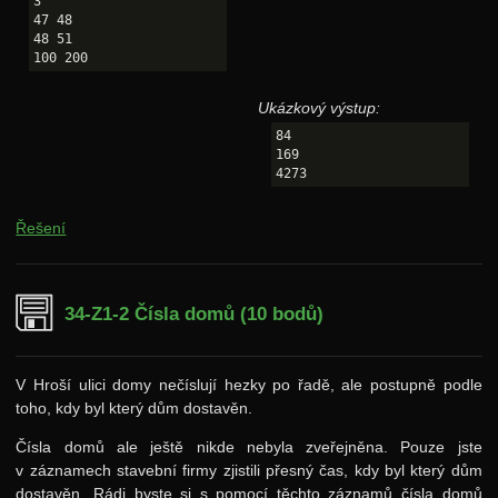
3

47 48

48 51

Ukázkový výstup:
84

169

Řešení
34-Z1-2 Čísla domů (10 bodů)
V Hroší ulici domy nečíslují hezky po řadě, ale postupně podle
toho, kdy byl který dům dostavěn.
Čísla domů ale ještě nikde nebyla zveřejněna. Pouze jste
v záznamech stavební firmy zjistili přesný čas, kdy byl který dům
dostavěn. Rádi byste si s pomocí těchto záznamů čísla domů