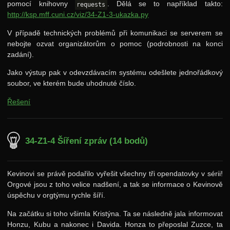
pomocí knihovny
. Dělá se to například takto:
requests
http://ksp.mff.cuni.cz/viz/34-Z1-3-ukazka.py
V případě technických problémů při komunikaci se serverem se
nebojte ozvat organizátorům o pomoc (podrobnosti na konci
zadání).
Jako výstup pak v odevzdávacím systému odešlete jednořádkový
soubor, ve kterém bude uhodnuté číslo.
Řešení
34-Z1-4 Šíření zpráv (14 bodů)
Kevinovi se právě podařilo vyřešit všechny tři opendatovky v sérii!
Orgové jsou z toho velice nadšení, a tak se informace o Kevinově
úspěchu v orgtýmu rychle šíří.
Na začátku si toho všimla Kristýna. Ta se následně jala informovat
Honzu, Kubu a nakonec i Davida. Honza to přeposlal Zuzce, ta