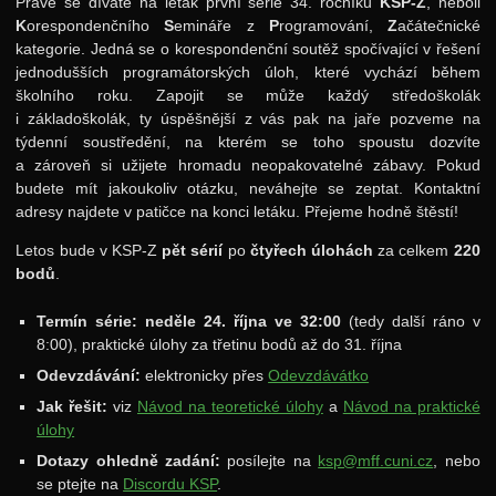
Právě se díváte na leták první série 34. ročníku
KSP-Z
, neboli
K
orespondenčního
S
emináře z
P
rogramování,
Z
ačátečnické
Archiv starších ročníků
kategorie. Jedná se o korespondenční soutěž spočívající v řešení
37. ročník: 24/25
jednodušších programátorských úloh, které vychází během
školního roku. Zapojit se může každý středoškolák
36. ročník: 23/24
i základoškolák, ty úspěšnější z vás pak na jaře pozveme na
týdenní soustředění, na kterém se toho spoustu dozvíte
35. ročník: 22/23
a zároveň si užijete hromadu neopakovatelné zábavy. Pokud
34. ročník: 21/22
budete mít jakoukoliv otázku, neváhejte se zeptat. Kontaktní
adresy najdete v patičce na konci letáku. Přejeme hodně štěstí!
Zadání 1. série
Letos bude v KSP-Z
pět sérií
po
čtyřech úlohách
za celkem
220
Řešení
bodů
.
Výsledky
Termín série:
neděle 24. října ve 32:00
(tedy další ráno v
Zadání 2. série
8:00), praktické úlohy za třetinu bodů až do 31. října
Řešení
Odevzdávání:
elektronicky přes
Odevzdávátko
Jak řešit:
viz
Návod na teoretické úlohy
a
Návod na praktické
Výsledky
úlohy
Zadání 3. série
Dotazy ohledně zadání:
posílejte na
ksp@mff.cuni.cz
, nebo
Řešení
se ptejte na
Discordu KSP
.