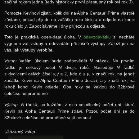
začíná rokem jedna (tedy historicky první přestupný rok byl rok
3
).
27. ročník: 14/15
Pomozte Kevinovi zjistit, kolik dní na Alpha Centauri Prime vlastně
26. ročník: 13/14
zůstane, pokud přijede na začátku roku číslo
x
a odjede na konci
roku číslo
y
. Započítáváme i dny příjezdu a odjezdu.
Toto je praktická open-data úloha. V
odevzdávátku
si necháte
vygenerovat vstupy a odevzdáte příslušné výstupy. Záleží jen na
vás, jak výstupy vyrobíte.
Vstup:
Vaším úkolem bude zodpovědět
N
otázek. Na prvním
řádku je celkový počet
N
dvojic roků. Následuje
N
řádků
s dvojicemi celých čísel
x,y ≥ 1
, kde
x ≤ y
,
x
značí rok, na jehož
začátku Kevin na Alpha Centauri Prime dorazí, a
y
značí rok, na
jehož konci Kevin odjede. Oba roky se vejdou do 32bitové
celočíselné proměnné.
Výstup:
N
řádků, na každém z nich celočíselný počet dní, které
Kevin na Alpha Centauri Prime stráví. Pozor, počet dní se do
32bitové celočíselné proměnné vejít nemusí.
Ukázkový vstup: