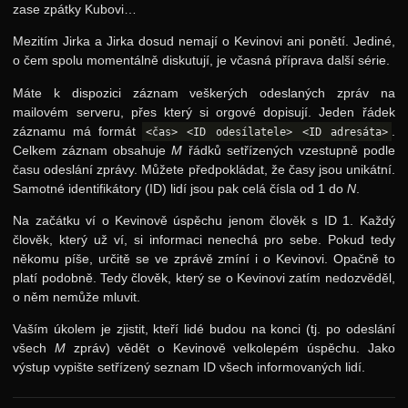
zase zpátky Kubovi…
Mezitím Jirka a Jirka dosud nemají o Kevinovi ani ponětí. Jediné,
o čem spolu momentálně diskutují, je včasná příprava další série.
Máte k dispozici záznam veškerých odeslaných zpráv na
mailovém serveru, přes který si orgové dopisují. Jeden řádek
záznamu má formát
.
<čas> <ID odesílatele> <ID adresáta>
Celkem záznam obsahuje
M
řádků setřízených vzestupně podle
času odeslání zprávy. Můžete předpokládat, že časy jsou unikátní.
Samotné identifikátory (ID) lidí jsou pak celá čísla od 1 do
N
.
Na začátku ví o Kevinově úspěchu jenom člověk s ID 1. Každý
člověk, který už ví, si informaci nenechá pro sebe. Pokud tedy
někomu píše, určitě se ve zprávě zmíní i o Kevinovi. Opačně to
platí podobně. Tedy člověk, který se o Kevinovi zatím nedozvěděl,
o něm nemůže mluvit.
Vaším úkolem je zjistit, kteří lidé budou na konci (tj. po odeslání
všech
M
zpráv) vědět o Kevinově velkolepém úspěchu. Jako
výstup vypište setřízený seznam ID všech informovaných lidí.