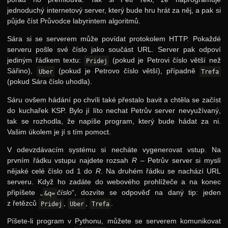
jednoduchý internetový server, který bude hru hrát za něj, a pak si
půjde číst Průvodce labyrintem algoritmů.
Sára si se serverem může povídat protokolem HTTP. Pokaždé
serveru pošle své číslo jako součást URL. Server pak odpoví
jediným řádkem textu:
(pokud je Petrovi číslo větší než
Pridej
Sářino),
(pokud je Petrovo číslo větší), případně
Uber
Trefa
(pokud Sára číslo uhodla).
Sáru ovšem hádání po chvíli také přestalo bavit a chtěla se začíst
do kuchařek KSP. Bylo jí líto nechat Petrův server nevyužívaný,
tak se rozhodla, že napíše program, který bude hádat za ni.
Vašim úkolem je jí s tím pomoct.
V odevzdávacím systému si necháte vygenerovat vstup. Na
prvním řádku vstupu najdete rozsah
R
– Petrův server si myslí
nějaké celé číslo od 1 do
R
. Na druhém řádku se nachází URL
serveru. Když ho zadáte do webového prohlížeče a na konec
připíšete „
číslo
“, dozvíte se odpověď na daný tip: jeden
&q=
z řetězců
,
,
.
Pridej
Uber
Trefa
Píšete-li program v Pythonu, můžete se serverem komunikovat