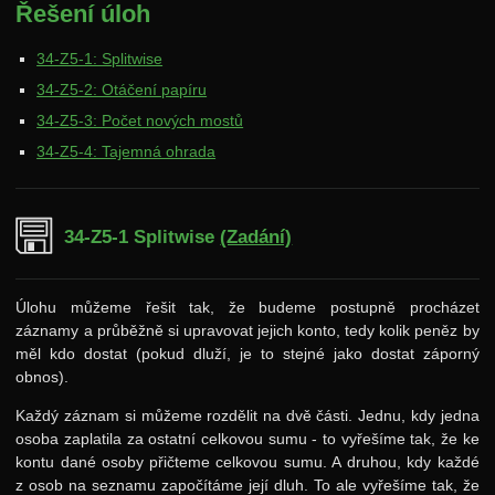
Řešení úloh
Archiv starších ročníků
34-Z5-1: Splitwise
37. ročník: 24/25
34-Z5-2: Otáčení papíru
36. ročník: 23/24
34-Z5-3: Počet nových mostů
35. ročník: 22/23
34-Z5-4: Tajemná ohrada
34. ročník: 21/22
Zadání 1. série
34-Z5-1 Splitwise
(Zadání)
Řešení
Výsledky
Úlohu můžeme řešit tak, že budeme postupně procházet
záznamy a průběžně si upravovat jejich konto, tedy kolik peněz by
Zadání 2. série
měl kdo dostat (pokud dluží, je to stejné jako dostat záporný
Řešení
obnos).
Výsledky
Každý záznam si můžeme rozdělit na dvě části. Jednu, kdy jedna
osoba zaplatila za ostatní celkovou sumu - to vyřešíme tak, že ke
Zadání 3. série
kontu dané osoby přičteme celkovou sumu. A druhou, kdy každé
Řešení
z osob na seznamu započítáme její dluh. To ale vyřešíme tak, že