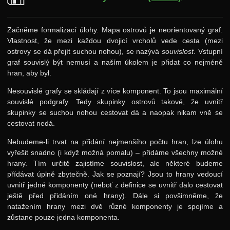
Začněme formalizací úlohy. Mapa ostrovů je neorientovaný graf.
Vlastnost, že mezi každou dvojicí vrcholů vede cesta (mezi
ostrovy se dá přejít suchou nohou), se nazývá
souvislost
. Vstupní
graf souvislý být nemusí a naším úkolem je přidat co nejméně
hran, aby byl.
Nesouvislé grafy se skládají z více komponent. To jsou maximální
souvislé podgrafy. Tedy skupinky ostrovů takové, že uvnitř
skupinky se suchou nohou cestovat dá a naopak nikam vně se
cestovat nedá.
Nebudeme-li trvat na přidání nejmenšího počtu hran, lze úlohu
vyřešit snadno (i když možná pomalu) – přidáme všechny možné
hrany. Tím určitě zajistíme souvislost, ale některé budeme
přídávat úplně zbytečně. Jak se poznají? Jsou to hrany vedoucí
uvnitř jedné komponenty (neboť z definice se uvnitř dalo cestovat
ještě před přidáním oné hrany). Dále si povšimněme, že
natažením hrany mezi dvě různé komponenty je spojíme a
zůstane pouze jedna komponenta.