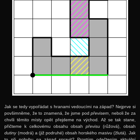
Jak se tedy vypořádat s hranami vedoucími na západ? Nejprve si
povšimněme, že to znamená, že jsme pod
převisem
, neboli že za
chvíli těmito místy opět přejdeme na východ. Až se tak stane,
přičteme k celkovému obsahu obsah
převisu
(růžová), obsah
dutiny
(modrá) a (již podruhé) obsah horského
masivu
(žlutá). Jak
to při pohybu na západ spravit? Prostým odečtením aktuální