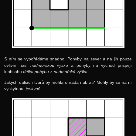
S ním se vypořádáme snadno. Pohyby na sever a na jih pouze
ovlivní naši
nadmořskou výšku
a pohyby na východ přispějí
k obsahu
délka pohybu
×
nadmořská výška
.
Jakých dalších tvarů by mohla ohrada nabrat? Mohly by se na ní
vyskytnout
jeskyně
.