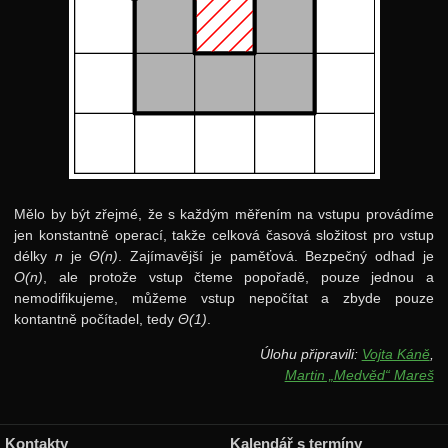
Mělo by být zřejmé, že s každým měřením na vstupu provádíme
jen konstantně operací, takže celková časová složitost pro vstup
délky
n
je
Θ(n)
. Zajímavější je paměťová. Bezpečný odhad je
O(n)
, ale protože vstup čteme popořadě, pouze jednou a
nemodifikujeme, můžeme vstup nepočítat a zbyde pouze
kontantně počítadel, tedy
Θ(1)
.
Úlohu připravili:
Vojta Káně
,
Martin „Medvěd“ Mareš
Kontakty
Kalendář s termíny