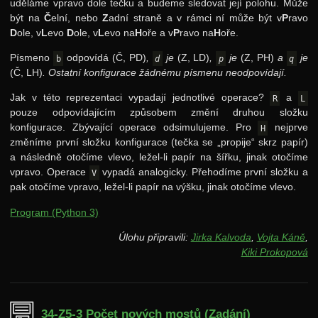
uděláme vpravo dole tečku a budeme sledovat její polohu. Může
27. ročník: 14/15
být na
Č
elní, nebo
Z
adní straně a v rámci ní může být v
P
ravo
D
ole, v
L
evo
D
ole, v
L
evo na
H
oře a v
P
ravo na
H
oře.
26. ročník: 13/14
Písmeno
odpovídá
(Č, PD)
,
je
(Z, LD)
,
je
(Z, PH)
a
je
b
d
p
q
(Č, LH)
. Ostatní konfigurace žádnému písmenu neodpovídají.
Jak v této reprezentaci vypadají jednotlivé operace?
a
R
L
pouze odpovídajícím způsobem změní druhou složku
konfigurace. Zbývající operace odsimulujeme. Pro
nejprve
H
změníme první složku konfigurace (tečka se „propije“ skrz papír)
a následně otočíme vlevo, ležel-li papír na šířku, jinak otočíme
vpravo. Operace
vypadá analogicky. Přehodíme první složku a
V
pak otočíme vpravo, ležel-li papír na výšku, jinak otočíme vlevo.
Program (Python 3)
Úlohu připravili:
Jirka Kalvoda
,
Vojta Káně
,
Kiki Prokopová
34-Z5-3 Počet nových mostů
(Zadání)