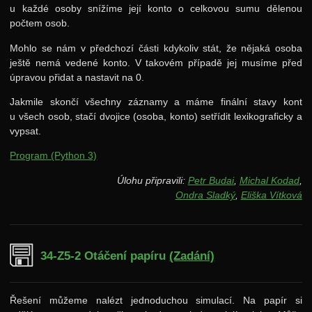
u každé osoby snížíme její konto o celkovou sumu dělenou
Výsledky
počtem osob.
Zadání 4. série
Mohlo se nám v předchozí části kdykoliv stát, že nějaká osoba
ještě nemá vedené konto. V takovém případě jej musíme před
Řešení
úpravou přidat a nastavit na 0.
Výsledky
Jakmile skončí všechny záznamy a máme finální stavy kont
Zadání 5. série
u všech osob, stačí dvojice (osoba, konto) setřídit lexikograficky a
vypsat.
Řešení
Program (Python 3)
Výsledky
Úlohu připravili:
Petr Budai
,
Michal Kodad
,
33. ročník: 20/21
Ondra Sladký
,
Eliška Vítková
32. ročník: 19/20
31. ročník: 18/19
30. ročník: 17/18
34-Z5-2 Otáčení papíru
(Zadání)
29. ročník: 16/17
Řešení můžeme nalézt jednoduchou simulací. Na papír si
28. ročník: 15/16