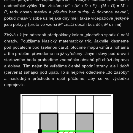
nadmořské výšky. Tím získáme
M' + (M + D + P) - (M + D) = M' +
P
, tedy obsah
masivu
a
převisu
bez
dutiny
. A dokonce nevadí,
pokud
masiv
v sobě už nějaké díry měl, takže vícepatrové
jeskyně
jsou pokryty (proto ve vzorci
M'
značí obsah bez děr,
M
s nimi).
Zbývá už jen odstranit předpoklady kolem „plochého spodku“ naší
ohrady. Použijeme klasický matematický trik. Jakmile klesneme
pod počáteční bod (zelenou čáru), otočíme mapu vzhůru nohama
a tím problém převedeme na již vyřešený. Jinými slovy pod úrovní
startovního bodu prohodíme znaménka obsahů při chůzi doprava
a doleva. Tím nejen že vyřešíme členité spodní strany, ale i
údolí
(červená) sahající pod úpatí. To si nejprve odečteme „do zásoby“
a následným průchodem opět přičteme, aby se ve výsledku
neprojevilo.