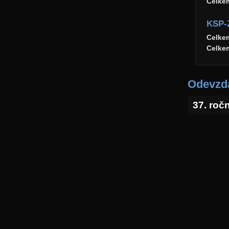
Celke
KSP-
Celke
Celke
Odevzda
37. roč