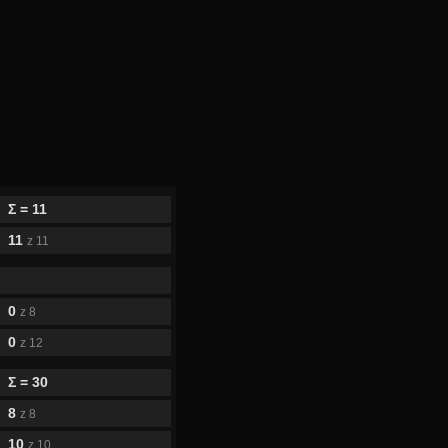
Σ = 11
11
z 11
0
z 8
0
z 12
Σ = 30
8
z 8
10
z 10