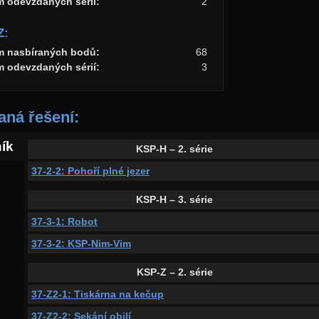
m odevzdaných sérií:
2
Z:
m nasbíraných bodů:
68
m odevzdaných sérií:
3
ná řešení:
ník
KSP-H – 2. série
37-2-2: Pohoří plné jezer
KSP-H – 3. série
37-3-1: Robot
37-3-2: KSP-Nim-Vim
KSP-Z – 2. série
37-Z2-1: Tiskárna na kečup
37-Z2-2: Sekání obilí