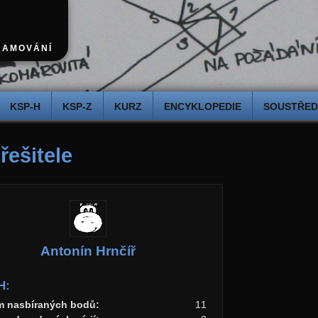
RAMOVÁNÍ
KSP-H
KSP-Z
KURZ
ENCYKLOPEDIE
SOUSTŘEDĚ
 řešitele
Antonín Hrnčíř
H:
m nasbíraných bodů:
11