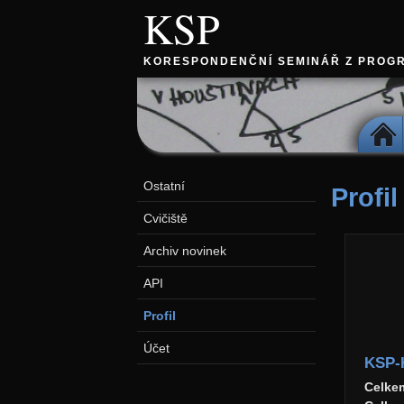
KSP
KORESPONDENČNÍ SEMINÁŘ Z PROG
DOMŮ
Ostatní
Profil
Cvičiště
Archiv novinek
API
Profil
Účet
KSP-
Celke