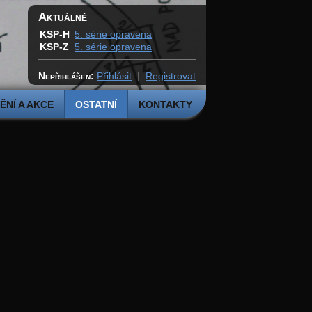
Aktuálně
KSP-H
5. série opravena
KSP-Z
5. série opravena
Nepřihlášen:
Přihlásit
|
Registrovat
NÍ A AKCE
OSTATNÍ
KONTAKTY