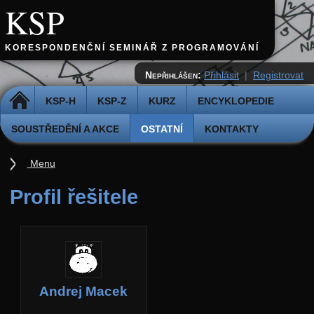
KSP
KORESPONDENČNÍ SEMINÁŘ Z PROGRAMOVÁNÍ
Nepřihlášen:
Přihlásit
|
Registrovat
DOMŮ
KSP-H
KSP-Z
KURZ
ENCYKLOPEDIE
SOUSTŘEDĚNÍ A AKCE
OSTATNÍ
KONTAKTY
Menu
Ostatní
Profil řešitele
Cvičiště
Archiv novinek
API
Profil
Andrej Macek
Účet