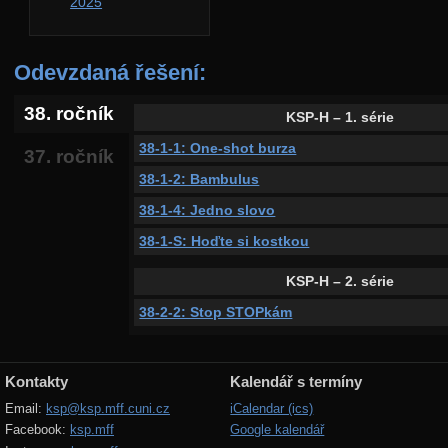
2025
Odevzdaná řešení:
38. ročník
KSP-H – 1. série
38-1-1: One-shot burza
37. ročník
38-1-2: Bambulus
38-1-4: Jedno slovo
38-1-S: Hoďte si kostkou
KSP-H – 2. série
38-2-2: Stop STOPkám
Kontakty
Kalendář s termíny
Email:
ksp@ksp.mff.cuni.cz
iCalendar (ics)
Facebook:
ksp.mff
Google kalendář