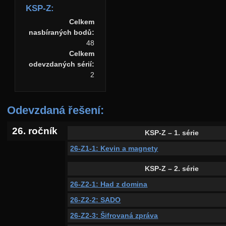
KSP-Z:
Celkem
nasbíraných bodů:
48
Celkem
odevzdaných sérií:
2
Odevzdaná řešení:
26. ročník
KSP-Z – 1. série
26-Z1-1: Kevin a magnety
KSP-Z – 2. série
26-Z2-1: Had z domina
26-Z2-2: SADO
26-Z2-3: Šifrovaná zpráva