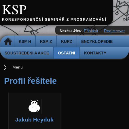
KSP
KORESPONDENČNÍ SEMINÁŘ Z PROGRAMOVÁNÍ
Nepřihlášen:
Přihlásit
|
Registrovat
DOMŮ
KSP-H
KSP-Z
KURZ
ENCYKLOPEDIE
SOUSTŘEDĚNÍ A AKCE
OSTATNÍ
KONTAKTY
Menu
Ostatní
Profil řešitele
Cvičiště
Archiv novinek
API
Profil
Jakub Heyduk
Účet