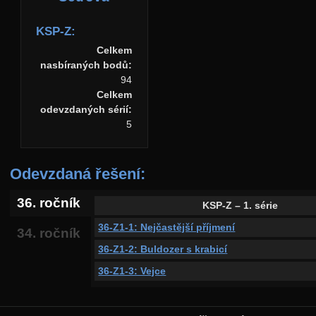
KSP-Z:
Celkem
nasbíraných bodů:
94
Celkem
odevzdaných sérií:
5
Odevzdaná řešení:
36. ročník
KSP-Z – 1. série
36-Z1-1: Nejčastější příjmení
34. ročník
36-Z1-2: Buldozer s krabicí
36-Z1-3: Vejce