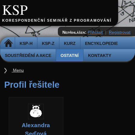
KSP
KORESPONDENČNÍ SEMINÁŘ Z PROGRAMOVÁNÍ
Nepřihlášen:
Přihlásit
|
Registrovat
DOMŮ
KSP-H
KSP-Z
KURZ
ENCYKLOPEDIE
SOUSTŘEDĚNÍ A AKCE
OSTATNÍ
KONTAKTY
Menu
Ostatní
Profil řešitele
Cvičiště
Archiv novinek
API
Profil
Alexandra
Účet
Seďová