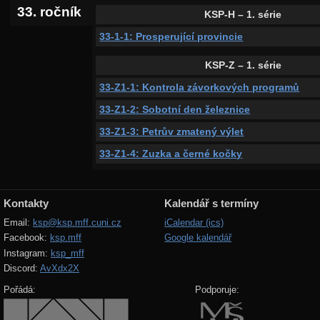
33. ročník
KSP-H – 1. série
33-1-1: Prosperující provincie
KSP-Z – 1. série
33-Z1-1: Kontrola závorkových programů
33-Z1-2: Sobotní den železnice
33-Z1-3: Petrův zmatený výlet
33-Z1-4: Zuzka a černé kočky
Kontakty
Kalendář s termíny
Email:
ksp@ksp.mff.cuni.cz
iCalendar (ics)
Facebook:
ksp.mff
Google kalendář
Instagram:
ksp_mff
Discord:
AvXdx2X
Pořádá:
Podporuje: