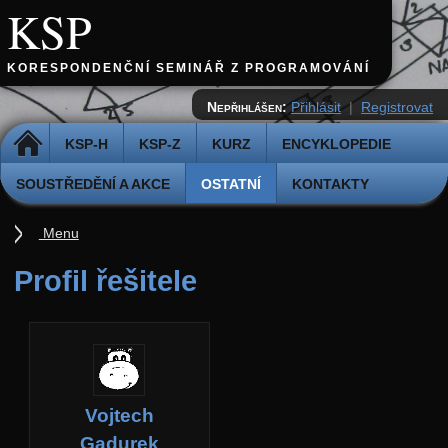
KSP
KORESPONDENČNÍ SEMINÁŘ Z PROGRAMOVÁNÍ
Nepřihlášen:
Přihlásit
|
Registrovat
DOMŮ
KSP-H
KSP-Z
KURZ
ENCYKLOPEDIE
SOUSTŘEDĚNÍ A AKCE
OSTATNÍ
KONTAKTY
Menu
Ostatní
Profil řešitele
Cvičiště
Archiv novinek
API
Profil
Vojtech
Účet
Gadurek