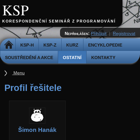
KSP
KORESPONDENČNÍ SEMINÁŘ Z PROGRAMOVÁNÍ
Nepřihlášen:
Přihlásit
|
Registrovat
DOMŮ
KSP-H
KSP-Z
KURZ
ENCYKLOPEDIE
SOUSTŘEDĚNÍ A AKCE
OSTATNÍ
KONTAKTY
Menu
Ostatní
Profil řešitele
Cvičiště
Archiv novinek
API
Profil
Šimon Hanák
Účet