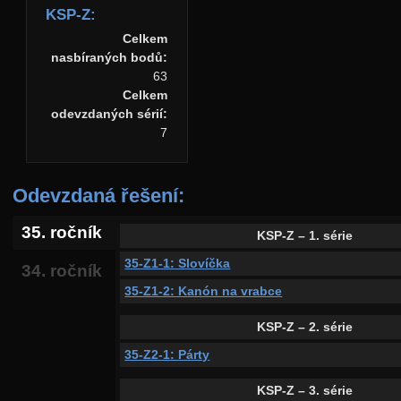
KSP-Z:
Celkem
nasbíraných bodů:
63
Celkem
odevzdaných sérií:
7
Odevzdaná řešení:
35. ročník
KSP-Z – 1. série
35-Z1-1: Slovíčka
34. ročník
35-Z1-2: Kanón na vrabce
KSP-Z – 2. série
35-Z2-1: Párty
KSP-Z – 3. série