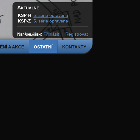
Aktuálně
KSP-H
5. série opravena
KSP-Z
5. série opravena
Nepřihlášen:
Přihlásit
|
Registrovat
NÍ A AKCE
OSTATNÍ
KONTAKTY