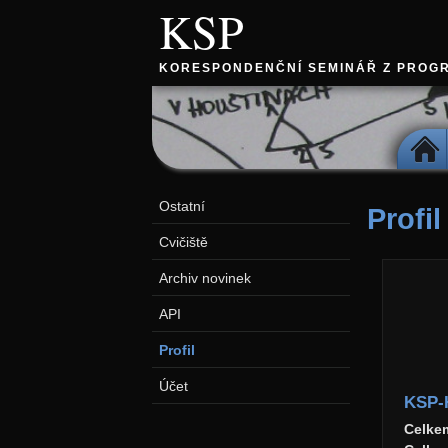
KSP
KORESPONDENČNÍ SEMINÁŘ Z PROG
DOMŮ
Ostatní
Profil
Cvičiště
Archiv novinek
API
Profil
Účet
KSP-
Celke