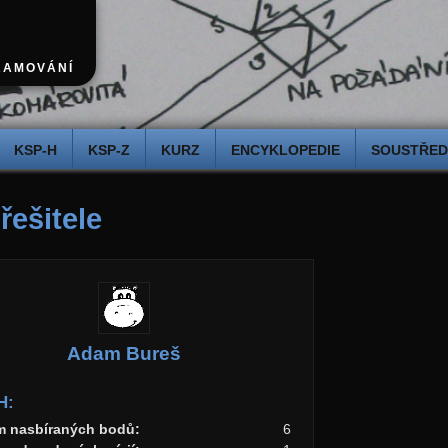
RAMOVÁNÍ
KSP-H
KSP-Z
KURZ
ENCYKLOPEDIE
SOUSTŘEDĚ
 řešitele
Adam Bureš
H:
m nasbíraných bodů:
6