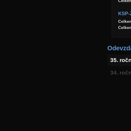
Celke
KSP-
Celke
Celke
Odevzda
35. roč
34. roč