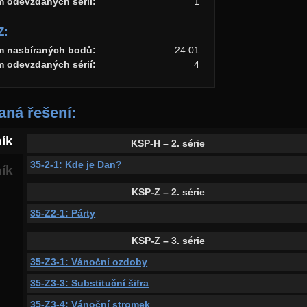
m odevzdaných sérií:
1
Z:
m nasbíraných bodů:
24.01
m odevzdaných sérií:
4
ná řešení:
ník
KSP-H – 2. série
35-2-1: Kde je Dan?
ník
KSP-Z – 2. série
35-Z2-1: Párty
KSP-Z – 3. série
35-Z3-1: Vánoční ozdoby
35-Z3-3: Substituční šifra
35-Z3-4: Vánoční stromek