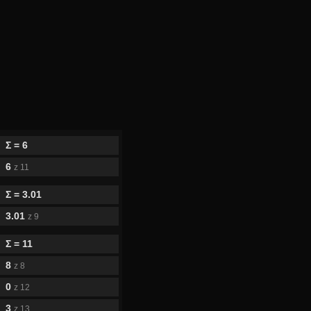
Σ = 6
6
z 11
Σ = 3.01
3.01
z 9
Σ = 11
8
z 8
0
z 12
3
z 13