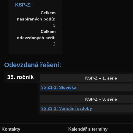
KSP-Z:
Celkem
nasbíraných bodů:
3
Celkem
odevzdaných sérií:
2
Odevzdaná řešení:
35. ročník
KSP-Z – 1. série
35-Z1-1: Slovíčka
KSP-Z – 3. série
35-Z3-1: Vánoční ozdoby
Kontakty
Kalendář s termíny