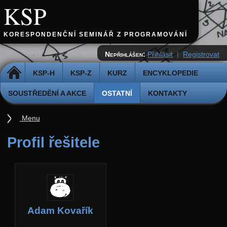
KSP
KORESPONDENČNÍ SEMINÁŘ Z PROGRAMOVÁNÍ
Nepřihlášen:
Přihlásit
|
Registrovat
DOMŮ
KSP-H
KSP-Z
KURZ
ENCYKLOPEDIE
SOUSTŘEDĚNÍ A AKCE
OSTATNÍ
KONTAKTY
Menu
Ostatní
Profil řešitele
Cvičiště
Archiv novinek
API
Profil
Adam Kovařík
Účet